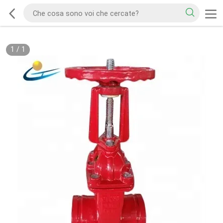
1
/
1