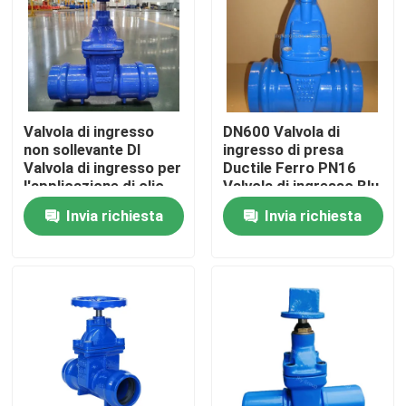
Chi siamo
Giro della fabbrica
Valvola di ingresso
DN600 Valvola di
non sollevante DI
ingresso di presa
Controllo di qualità
Valvola di ingresso per
Ductile Ferro PN16
l'applicazione di olio
Valvola di ingresso Blu
Invia richiesta
Invia richiesta
Contattaci
Notizia
Casi
Valvola a saracinesca dei DI