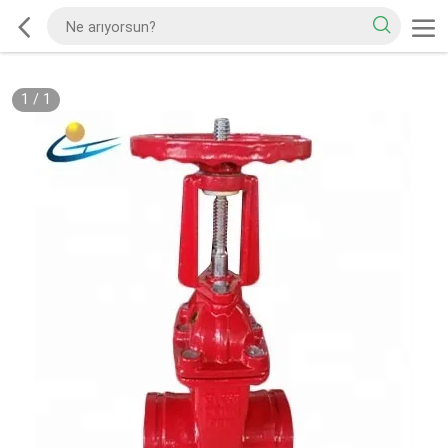
1
/
1