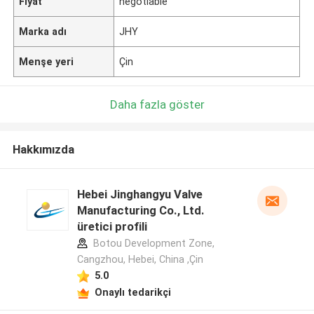
Fiyat
negotiable
Marka adı
JHY
Menşe yeri
Çin
Daha fazla göster
Hakkımızda
Hebei Jinghangyu Valve
Manufacturing Co., Ltd.
üretici profili
Botou Development Zone,
Cangzhou, Hebei, China ,Çin
5.0
Onaylı tedarikçi