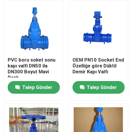
PVC boru soket sonu
OEM PN10 Socket End
kapı valfi DN50 ila
Özelliğe göre Düktil
DN300 Boyut Mavi
Demir Kapı Valfı
Renk
Talep Gönder
Talep Gönder
Ev
Ürün:% s
videolar