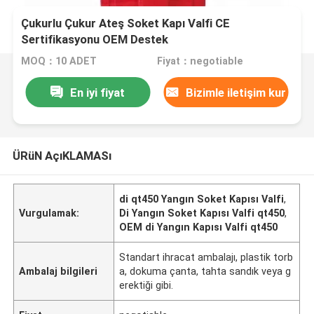
Çukurlu Çukur Ateş Soket Kapı Valfi CE
Sertifikasyonu OEM Destek
MOQ：10 ADET
Fiyat：negotiable
En iyi fiyat
Bizimle iletişim kur
ÜRüN AçıKLAMASı
di qt450 Yangın Soket Kapısı Valfi
,
Vurgulamak:
Di Yangın Soket Kapısı Valfi qt450
,
OEM di Yangın Kapısı Valfi qt450
Standart ihracat ambalajı, plastik torb
Ambalaj bilgileri
a, dokuma çanta, tahta sandık veya g
erektiği gibi.