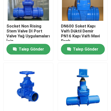
Hakkımızda
Socket Non Rising
DN600 Soket Kapı
Fabrika turu
Stem Valve DI Port
Valfı Düktil Demir
Valve Yağ Uygulamaları
PN16 Kapı Valfı Mavi
İçin
Renk
Kalite kontrol
Talep Gönder
Talep Gönder
Bize Ulaşın
Haberler
Vakalar
DI Sürgülü Vana