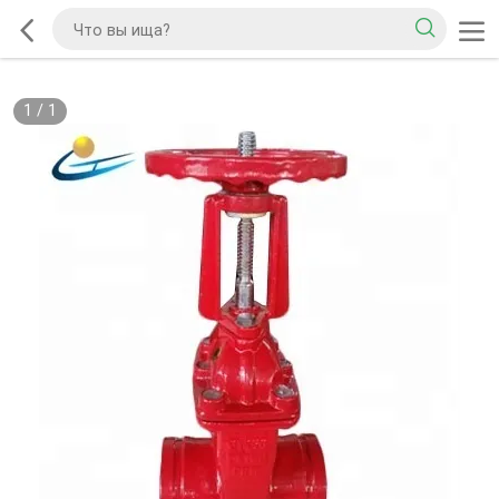
1
/
1