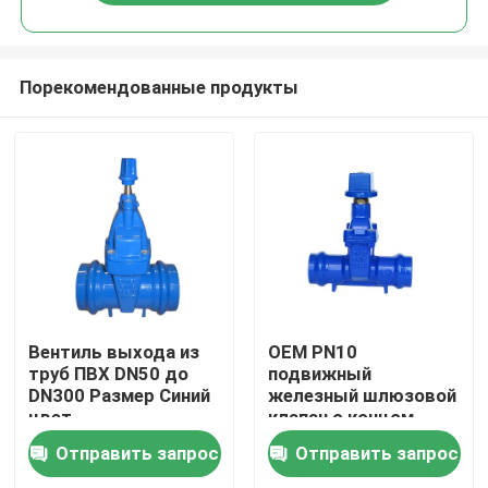
Порекомендованные продукты
Дом
Вентиль выхода из
OEM PN10
труб ПВХ DN50 до
подвижный
DN300 Размер Синий
железный шлюзовой
Товары
цвет
клапан с концом
розетки на заказ
Отправить запрос
Отправить запрос
Видео