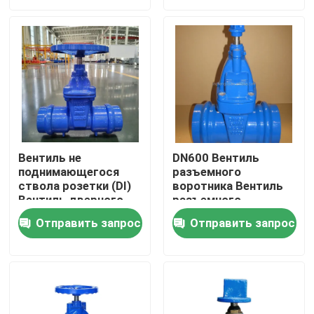
О нас
Тур по фабрике
Контроль качества
Вентиль не
DN600 Вентиль
поднимающегося
разъемного
Свяжитесь с нами
ствола розетки (DI)
воротника Вентиль
Вентиль дверного
разъемного
проема для
воротника железа
Новости
Отправить запрос
Отправить запрос
применения масла
PN16 Синий цвет
Случаи
Запорная заслонка DI