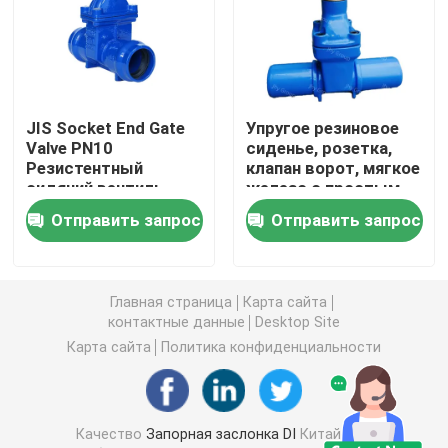
Жизнерадостная усаженная запорная заслонка
Поднимая запорная заслонка стержня
JIS Socket End Gate
Упругое резиновое
Valve PN10
сиденье, розетка,
Резистентный
клапан ворот, мягкое
Не поднимая запорная заслонка стержня
сидячий вентиль
железо с простым
концом
Отправить запрос
Отправить запрос
Запорная заслонка замка
Главная страница
Карта сайта
Электрическая запорная заслонка
контактные данные
Desktop Site
Карта сайта
Политика конфиденциальности
запорная заслонка шестерни червя
Запорная заслонка стержня расширения
Качество
Запорная заслонка DI
Китайская