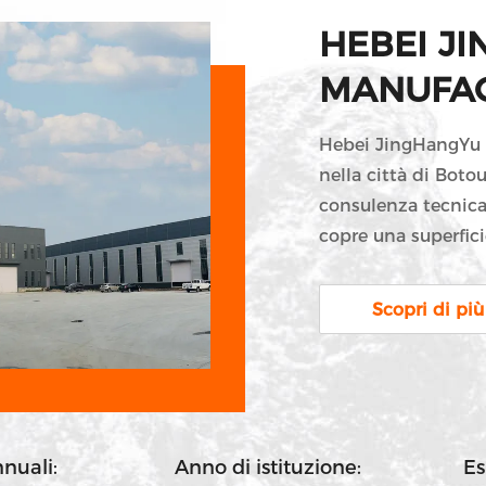
HEBEI J
MANUFACT
Hebei JingHangYu V
nella città di Botou
consulenza tecnica 
copre una superfici
attualmente impieg
tecnici e due team 
Scopri di più
pezzi di colata e 2
comprendono decine
approvvigionamento
valvole ...
nnuali:
Anno di istituzione:
E