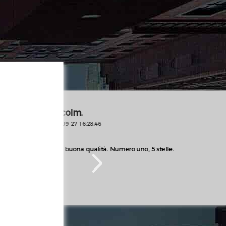
Malcolm.
2023-09-27 16:28:46
Da
202
Sei di buona qualità. Numero uno, 5 stelle.
Que
son