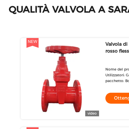
QUALITÀ VALVOLA A SAR
Valvola di
rosso fless
Nome del pro
dei DI
Utilizzatori: 
pacchetto: B
Otteng
video