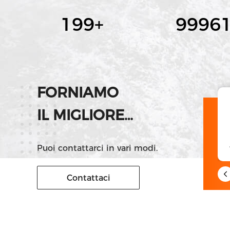
200
+
10000
FORNIAMO
IL MIGLIORE
wechat
SERVIZIO!
13131745018
Puoi contattarci in vari modi.
Contattaci