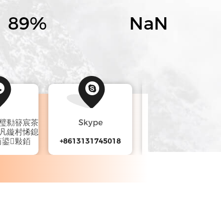
90
%
NaN
殑璧勬簮宸茶
Skype
wechat
佸凡鏇村悕鎴
笉鍙敤銆
+8613131745018
13131745018
745018