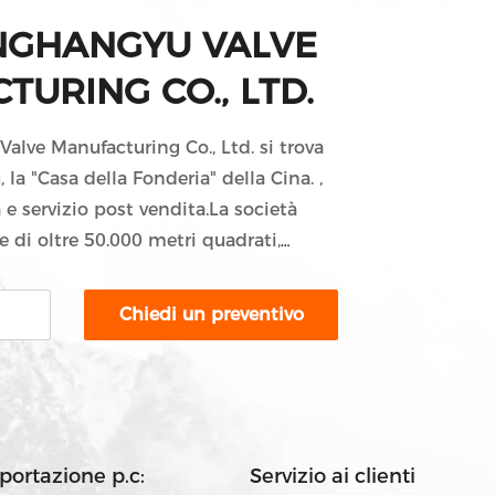
INGHANGYU VALVE
URING CO., LTD.
alve Manufacturing Co., Ltd. si trova
, la "Casa della Fonderia" della Cina. ,
e servizio post vendita.La società
e di oltre 50.000 metri quadrati,
a oltre 300 persone, 15 ingegneri
di ricerca e sviluppo.000 tonnellate di
Chiedi un preventivo
00I principali prodotti di Jhy
 di serie di valvole di
 idrico e di drenaggio, valvole HVAC,
sportazione p.c:
Servizio ai clienti