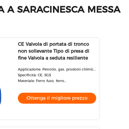
LA A SARACINESCA MESSA
CE Valvola di portata di tronco
non sollevante Tipo di presa di
fine Valvola a seduta resiliente
Applicazione: Petrolio, gas, prodotti chimici,
acqua, vapore
Specificità: CE, SGS
Materiale: Ferro fuso, ferro
duttile,GGG50,QT450
Ottenga il migliore prezzo