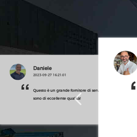
Daniele
2023-09-27 16:21:01
Questo è un grande fornitore di servizi e i loro prodotti
elle.
sono di eccellente qualità!