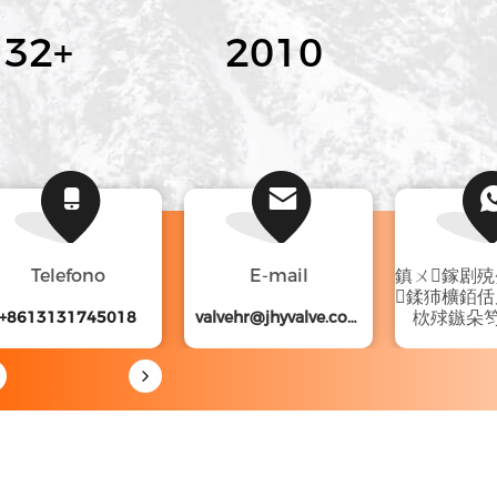
000
+
2011
Telefono
E-mail
鎮ㄨ鎵剧
鍒犻櫎銆
+8613131745018
valvehr@jhyvalve.com
栨殏鏃朵
8613131