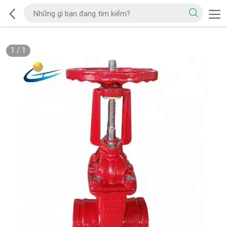
1
/
1