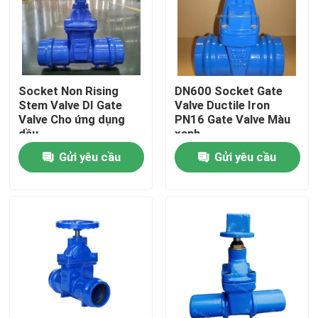
Về chúng tôi
Tham quan nhà máy
Socket Non Rising
DN600 Socket Gate
Stem Valve DI Gate
Valve Ductile Iron
Valve Cho ứng dụng
PN16 Gate Valve Màu
Kiểm soát chất lượng
dầu
xanh
Gửi yêu cầu
Gửi yêu cầu
Liên hệ chúng tôi
Tin tức
Các trường hợp
Van cổng DI