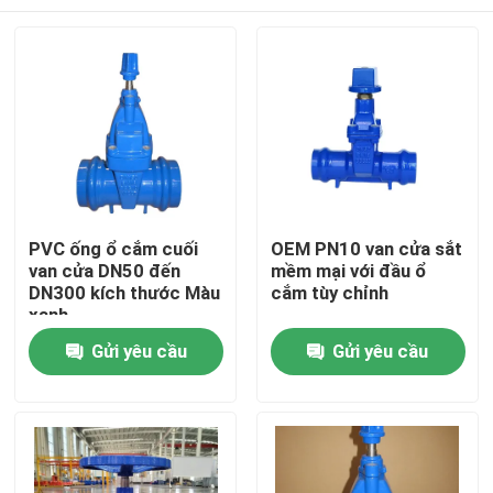
PVC ống ổ cắm cuối
OEM PN10 van cửa sắt
van cửa DN50 đến
mềm mại với đầu ổ
DN300 kích thước Màu
cắm tùy chỉnh
xanh
Nhà
Gửi yêu cầu
Gửi yêu cầu
Các sản phẩm
Video