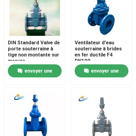
DIN Standard Valve de
Ventilateur d'eau
porte souterraine à
souterraine à brides
tige non montante sur
en fer ductile F4
mesure
DN100
envoyer une
envoyer une
demande
demande
Maison
Des produits
Vidéos