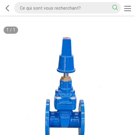
1
/
1