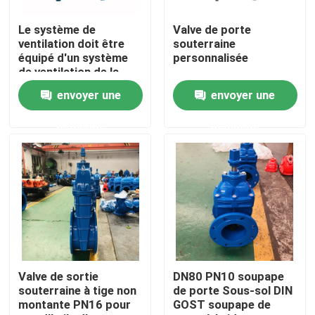
Le système de
Valve de porte
À propos de nous
ventilation doit être
souterraine
équipé d'un système
personnalisée
de ventilation de la
Visite de l'usine
porte de sortie.
envoyer une
envoyer une
demande
demande
Contrôle de qualité
Nous contacter
Nouvelles
Cas
Valve de sortie
DN80 PN10 soupape
souterraine à tige non
de porte Sous-sol DIN
montante PN16 pour
GOST soupape de
Soupape à vanne de DI