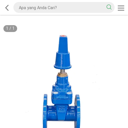
1
/
1