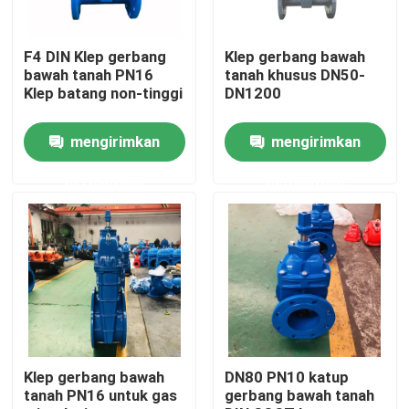
Tentang kami
F4 DIN Klep gerbang
Klep gerbang bawah
bawah tanah PN16
tanah khusus DN50-
Klep batang non-tinggi
DN1200
Tur Pabrik
mengirimkan
mengirimkan
Kontrol kualitas
permintaan
permintaan
Hubungi kami
Berita
Kasus
Klep gerbang bawah
DN80 PN10 katup
tanah PN16 untuk gas
gerbang bawah tanah
Katup Gerbang DI