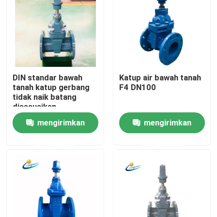
DIN standar bawah
Katup air bawah tanah
tanah katup gerbang
F4 DN100
tidak naik batang
disesuaikan
mengirimkan
mengirimkan
permintaan
permintaan
Rumah
Produk
Video