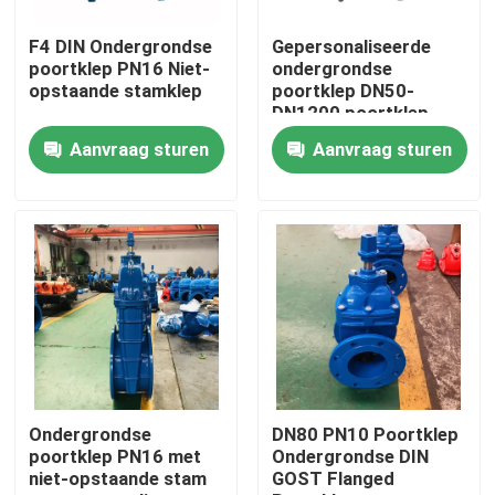
F4 DIN Ondergrondse
Gepersonaliseerde
Over ons
poortklep PN16 Niet-
ondergrondse
opstaande stamklep
poortklep DN50-
DN1200 poortklep
Fabrieksrondleiding
Aanvraag sturen
Aanvraag sturen
Kwaliteitscontrole
Neem contact met ons op
Nieuws
Gevallen
Ondergrondse
DN80 PN10 Poortklep
poortklep PN16 met
Ondergrondse DIN
niet-opstaande stam
GOST Flanged
Di-Poortklep