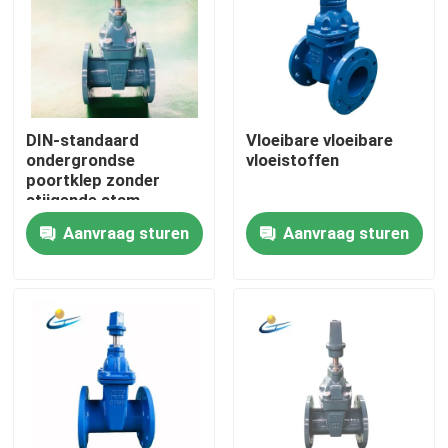
DIN-standaard
Vloeibare vloeibare
ondergrondse
vloeistoffen
poortklep zonder
stijgende stam
aangepast
Aanvraag sturen
Aanvraag sturen
Huis
Producten
Videos