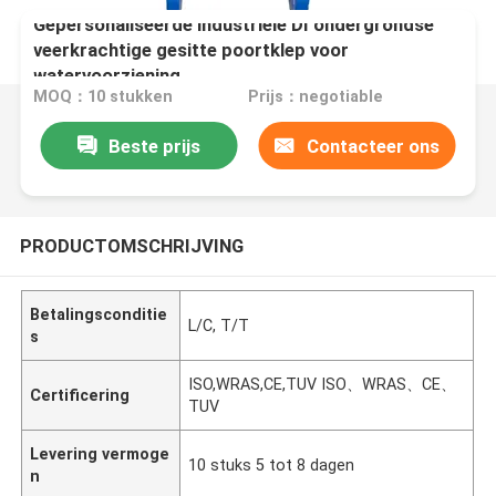
Gepersonaliseerde industriële DI ondergrondse
veerkrachtige gesitte poortklep voor
watervoorziening
MOQ：10 stukken
Prijs：negotiable
Beste prijs
Contacteer ons
PRODUCTOMSCHRIJVING
Betalingsconditie
L/C, T/T
s
ISO,WRAS,CE,TUV ISO、WRAS、CE、
Certificering
TUV
Levering vermoge
10 stuks 5 tot 8 dagen
n