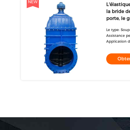
L'élastiqu
la bride d
porte, le 
Le type: Sou
Assistance pe
fabrication d
Application d
Obten