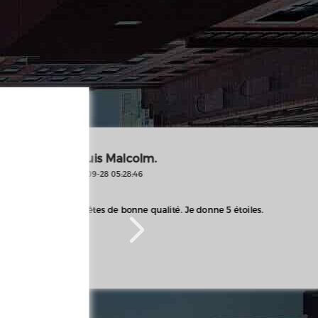
Je suis Malcolm.
2023-09-28 05:28:46
Da
202
Vous êtes de bonne qualité. Je donne 5 étoiles.
C'e
pro