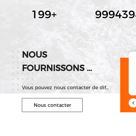
200
+
100000
NOUS
FOURNISSONS
wechat
LE MEILLEUR
13131745018
Vous pouvez nous contacter de différentes manières.
SERVICE !
Nous contacter