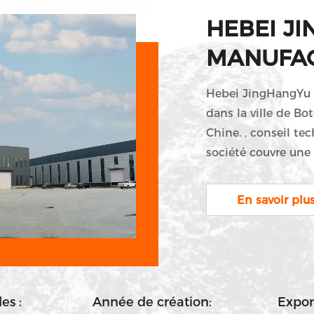
HEBEI J
MANUFACT
Hebei JingHangYu V
dans la ville de Bot
Chine. , conseil te
société couvre une
carrés, emploie ac
ingénieurs techniq
En savoir plu
capacité de produc
pièces moulées et 
comprennent des d
d'approvisionnement
les :
Année de création:
Expor