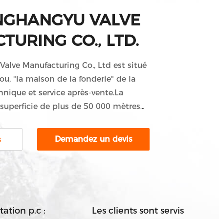
INGHANGYU VALVE
URING CO., LTD.
alve Manufacturing Co., Ltd est situé
ou, "la maison de la fonderie" de la
chnique et service après-vente.La
 superficie de plus de 50 000 mètres
tuellement plus de 300 personnes, 15
ues et deux équipes de R & D. La
Demandez un devis
s
tion annuelle est de 20,000 tonnes de
200Les principaux produits de Jhy
izaines de séries de vannes
 ...
tation p.c :
Les clients sont servis