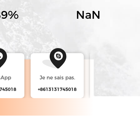
90
%
NaN
sApp
Je ne sais pas.
wechat
745018
+8613131745018
13131745018