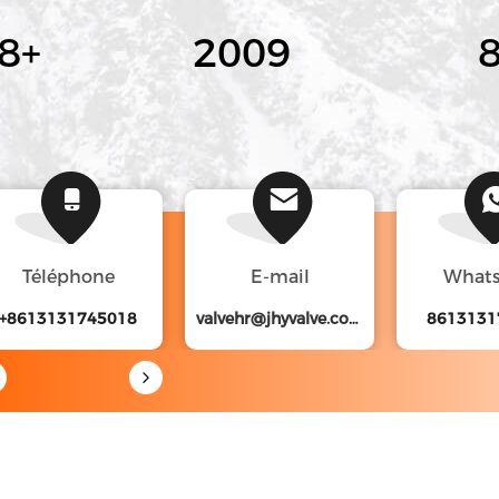
00
+
2011
Téléphone
E-mail
What
+8613131745018
valvehr@jhyvalve.com
8613131