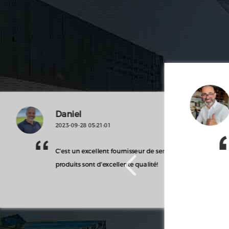
Daniel
2023-09-28 05:21:01
C'est un excellent fournisseur de services et leurs
 étoiles.
produits sont d'excellente qualité!