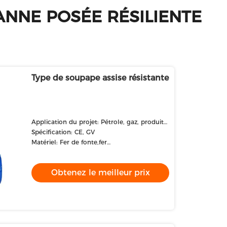
ANNE POSÉE RÉSILIENTE
Type de soupape assise résistante
Application du projet: Pétrole, gaz, produits
chimiques, eau, vapeur
Spécification: CE, GV
Matériel: Fer de fonte,fer
ductile,GGG50,QT450
Obtenez le meilleur prix