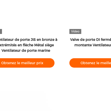
Video
r de porte JIS en bronze à
Valve de porte DI fermée verro
és en flèche Métal siège
montante Ventilateur assis r
lateur de porte marine
z le meilleur prix
Obtenez le meilleur prix