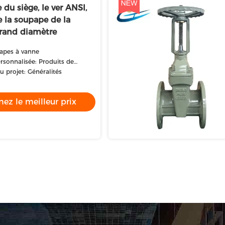
e du siège, le ver ANSI,
e la soupape de la
grand diamètre
papes à vanne
rsonnalisée: Produits de
'appareils
u projet: Généralités
ez le meilleur prix