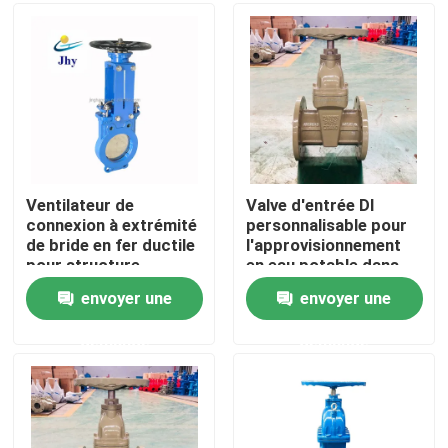
À propos de nous
Visite de l'usine
Contrôle de qualité
Ventilateur de
Valve d'entrée DI
connexion à extrémité
personnalisable pour
de bride en fer ductile
l'approvisionnement
Nous contacter
pour structure
en eau potable dans
les domaines
envoyer une
envoyer une
industriels
Nouvelles
demande
demande
Cas
Soupape à vanne de DI