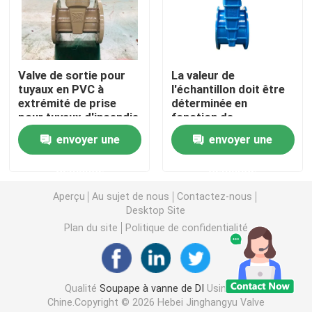
Soupape à vanne posée résiliente
Valve de sortie pour
La valeur de
Soupape à vanne en hausse de tige
tuyaux en PVC à
l'échantillon doit être
extrémité de prise
déterminée en
pour tuyaux d'incendie
fonction de
Soupape à vanne non en hausse de tige
l'échantillon.
envoyer une
envoyer une
Soupape à vanne de serrure
demande
demande
Aperçu
Au sujet de nous
Contactez-nous
Desktop Site
Soupape à vanne électrique
Plan du site
Politique de confidentialité
soupape à vanne d'engrenage à vis sans fin
Qualité
Soupape à vanne de DI
Usine De
Soupape à vanne de tige d'extension
Chine.Copyright © 2026 Hebei Jinghangyu Valve