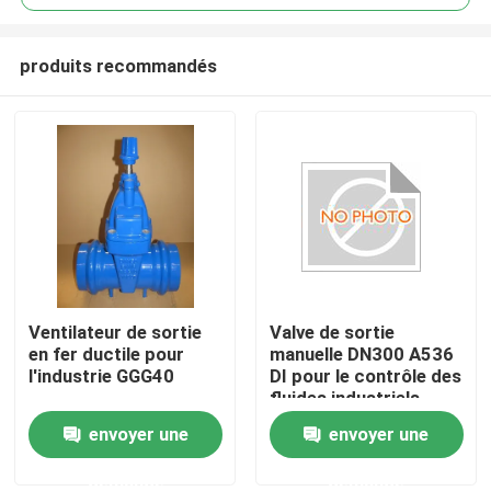
produits recommandés
Ventilateur de sortie
Valve de sortie
Maison
en fer ductile pour
manuelle DN300 A536
l'industrie GGG40
DI pour le contrôle des
fluides industriels
Des produits
envoyer une
envoyer une
demande
demande
Vidéos