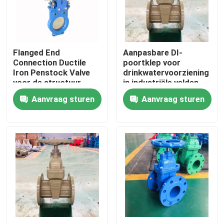
Over ons
Flanged End
Aanpasbare DI-
Fabrieksrondleiding
Connection Ductile
poortklep voor
Iron Penstock Valve
drinkwatervoorziening
voor de structuur
in industriële velden
Kwaliteitscontrole
Aanvraag sturen
Aanvraag sturen
Neem contact met ons op
Nieuws
Gevallen
Di-Poortklep