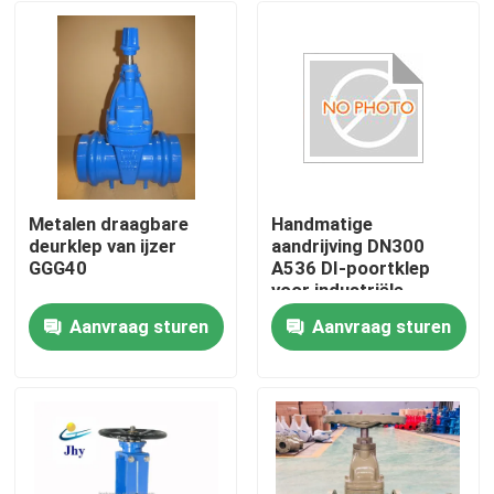
Metalen draagbare
Handmatige
deurklep van ijzer
aandrijving DN300
GGG40
A536 DI-poortklep
voor industriële
vloeistofregeling
Aanvraag sturen
Aanvraag sturen
Huis
Producten
Videos