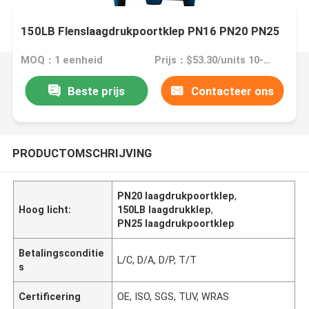
150LB Flenslaagdrukpoortklep PN16 PN20 PN25
MOQ：1 eenheid
Prijs：$53.30/units 10-499 units
Beste prijs
Contacteer ons
PRODUCTOMSCHRIJVING
PN20 laagdrukpoortklep
,
Hoog licht:
150LB laagdrukklep
,
PN25 laagdrukpoortklep
Betalingsconditie
L/C, D/A, D/P, T/T
s
Certificering
OE, ISO, SGS, TUV, WRAS