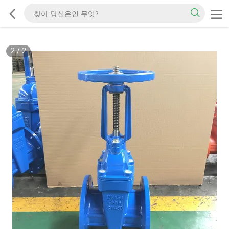
2
/
2