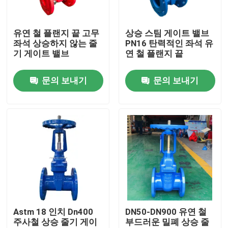
회사 소개
유연 철 플랜지 끝 고무
상승 스팀 게이트 밸브
좌석 상승하지 않는 줄
PN16 탄력적인 좌석 유
기 게이트 밸브
연 철 플랜지 끝
공장 견학
문의 보내기
문의 보내기
품질 관리
문의하기
소식
케이스
Astm 18 인치 Dn400
DN50-DN900 유연 철
주사철 상승 줄기 게이
부드러운 밀폐 상승 줄
DI 문짝 밸브