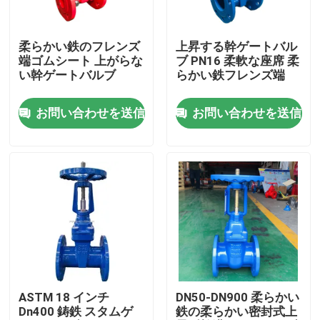
私たちに関しては
柔らかい鉄のフレンズ
上昇する幹ゲートバル
端ゴムシート 上がらな
ブ PN16 柔軟な座席 柔
い幹ゲートバルブ
らかい鉄フレンズ端
工場見学
お問い合わせを送信
お問い合わせを送信
品質管理
お問い合わせ
ニュース
ケース
ASTM 18 インチ
DN50-DN900 柔らかい
Dn400 鋳鉄 スタムゲ
鉄の柔らかい密封式上
ディディミアムのゲート弁