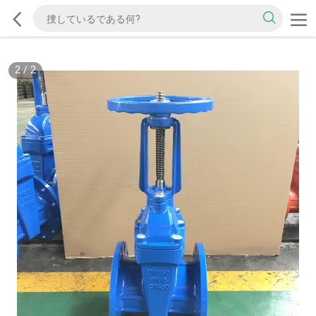
2
/
2