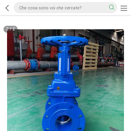
2
/
2