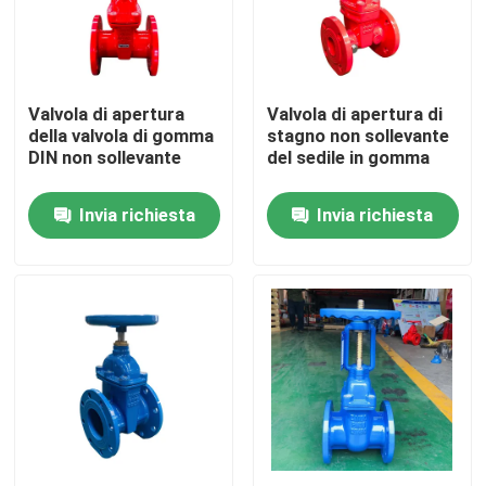
Chi siamo
Valvola di apertura
Valvola di apertura di
Giro della fabbrica
della valvola di gomma
stagno non sollevante
DIN non sollevante
del sedile in gomma
Controllo di qualità
Invia richiesta
Invia richiesta
Contattaci
Notizia
Casi
Valvola a saracinesca dei DI