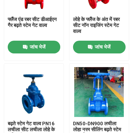
हमारे बारे में
फ्लैंज एंड रबर सीट डीआईएन
लोहे के फ्लैंज के अंत में रबर
गैर बढ़ते स्टेम गेट वाल्व
सीट नॉन राइजिंग स्टेम गेट
वाल्व
कारखाना भ्रमण
जांच भेजें
जांच भेजें
गुणवत्ता नियंत्रण
संपर्क करें
समाचार
मामलों
बढ़ते स्टेम गेट वाल्व PN16
DN50-DN900 लचीला
लचीला सीट लचीला लोहे के
लोहा नरम सीलिंग बढ़ते स्टेम
डीआई गेट वाल्व