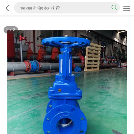
2
/
2