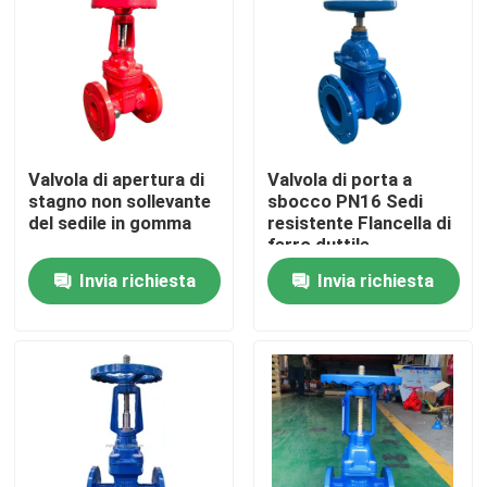
Chi siamo
Giro della fabbrica
Valvola di apertura di
Valvola di porta a
Controllo di qualità
stagno non sollevante
sbocco PN16 Sedi
del sedile in gomma
resistente Flancella di
ferro duttile
Contattaci
Invia richiesta
Invia richiesta
Notizia
Casi
Valvola a saracinesca dei DI