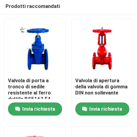
Prodotti raccomandati
Valvola di porta a
Valvola di apertura
tronco di sedile
della valvola di gomma
resistente al ferro
DIN non sollevante
Casa
duttile BS5163 F4
Awwa
Invia richiesta
Invia richiesta
Prodotti
Video