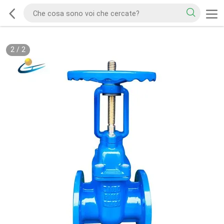
2
/
2