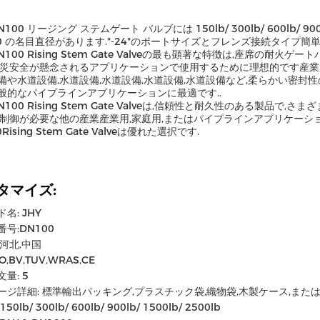
N100 リージング ステムゲート バルブには 150lb/ 300lb/ 600lb/ 900l
00 の名目直径があります."-24"のポートサイズとフレンズ接続タイプ
DN100 Rising Stem Gate Valveの最も顕著な特徴は,座席の
火災安全が懸念されるアプリケーションで使用するために理想的です産業用
備や水道設備,水道設備,水道設備,水道設備,水道設備など,柔らかい密封
般的なパイプラインアプリケーションに最適です..
DN100 Rising Stem Gate Valveは,信頼性と耐久性のある製品で
体制御が必要な他の産業産業用,家庭用,またはパイプラインアプリケーショ
Rising Stem Gate Valveは優れた選択です.
タマイズ:
名: JHY
号:DN100
:河北,中国
O,BV,TUV,WRAS,CE
量: 5
ージ詳細: 標準輸出パッキング,プラスチック袋,織物袋,木製ケース,また
50lb/ 300lb/ 600lb/ 900lb/ 1500lb/ 2500lb