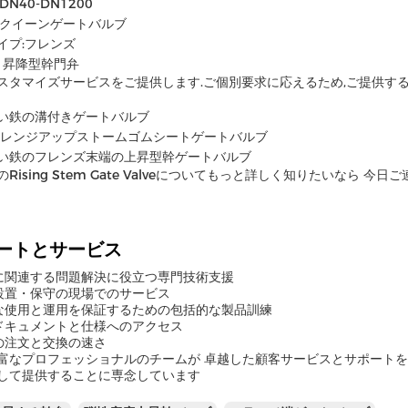
DN40-DN1200
:クイーンゲートバルブ
イプ:フレンズ
: 昇降型幹門弁
スタマイズサービスをご提供します.ご個別要求に応えるため,ご提供す
い鉄の溝付きゲートバルブ
フレンジアップストームゴムシートゲートバルブ
い鉄のフレンズ末端の上昇型幹ゲートバルブ
Rising Stem Gate Valveについてもっと詳しく知りたいなら 今
ートとサービス
品に関連する問題解決に役立つ専門技術支援
品設置・保守の現場でのサービス
切な使用と運用を保証するための包括的な製品訓練
品ドキュメントと仕様へのアクセス
品の注文と交換の速さ
富なプロフェッショナルのチームが 卓越した顧客サービスとサポートを あなたのR
して提供することに専念しています