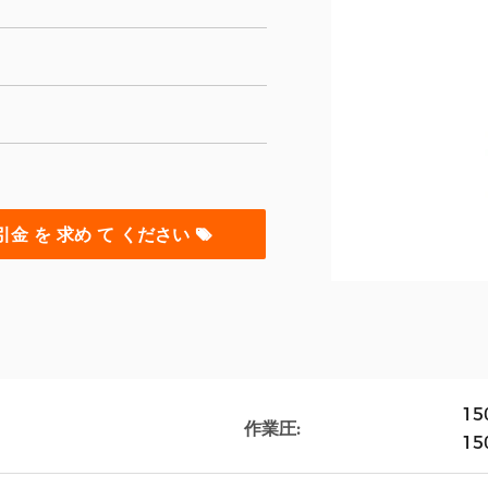
引金 を 求め て ください
15
作業圧:
15