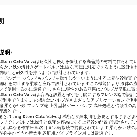
明
説明:
ing Stem Gate Valveは耐久性と長寿を保証する高品質の材料で作
柔らかい鉄の溝付きゲートバルブは,強く,高圧に対応できるように設計さ
信頼性と耐久性を持つように設計されています.
イプのゲートバルブも,バルブを操作しやすいようにする上昇型幹配置で
,漏れを防止する柔軟な座席で設計されていますこの機能により,液体の
ンで使用するのに最適です. さらに,弾性のある座席は,バルブが簡単に置
ng Stem Gate Valveは,容易な設置と保守を可能にするフレンズ端で
で利用できます.この機能は,バルブがさまざまなアプリケーションで使
端 柔らかい鉄 フレンズ端 上昇型幹ゲートバルブ 高圧処理と信頼性の
理想的です.
ると,Rising Stem Gate Valveは,精密な流量制御を必要とす
ルブです.バルブは,操作と保守を容易にする上昇幹の配置で設計されて
られ,異なる作業圧量,名目直径,端接続で提供されています.柔らかい鉄
が必要かどうか産業用,家庭用,パイプライン用には最適です.