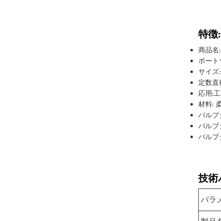
特徴:
商品名
ポートサ
サイズ:
定数直径
応用:
材料:
バルブ
バルブ
バルブ
技術
パラ