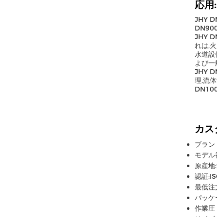
応用:
JHY D
DN9
JHY 
れは,
水道設
よび一
JHY 
理,流
DN100
カス
ブランド
モデル番
原産地
認証:IS
最低注文
パッケ
作業圧 1