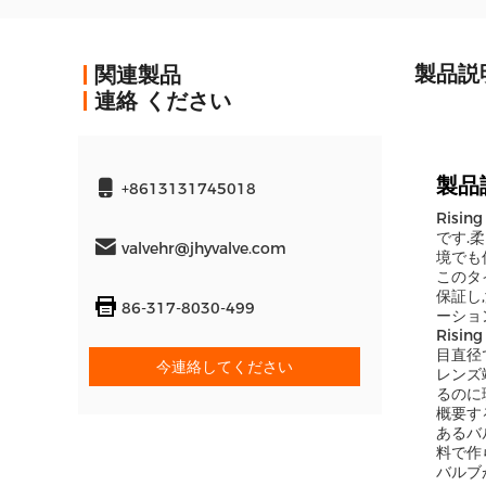
製品説
関連製品
連絡 ください
製品
+8613131745018
Ris
です.
valvehr@jhyvalve.com
境でも
このタ
保証し
86-317-8030-499
ーショ
Risi
目直径
今連絡してください
レンズ
るのに
概要す
あるバ
料で作
バルブ