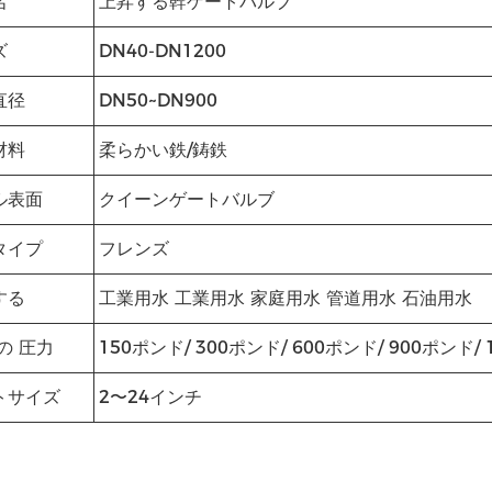
名
上昇する幹ゲートバルブ
ズ
DN40-DN1200
直径
DN50~DN900
材料
柔らかい鉄/鋳鉄
ル表面
クイーンゲートバルブ
タイプ
フレンズ
する
工業用水 工業用水 家庭用水 管道用水 石油用水
の 圧力
150ポンド/ 300ポンド/ 600ポンド/ 900ポンド/
トサイズ
2〜24インチ