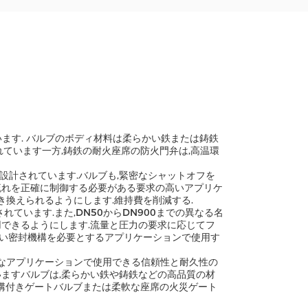
られています. バルブのボディ材料は柔らかい鉄または鋳鉄
れています一方,鋳鉄の耐火座席の防火門弁は,高温環
設計されています.バルブも,緊密なシャットオフを
流れを正確に制御する必要がある要求の高いアプリケ
き換えられるようにします.維持費を削減する.
設計されています.また,DN50からDN900までの異なる名
用できるようにします.流量と圧力の要求に応じてフ
高い密封機構を必要とするアプリケーションで使用す
るさまざまなアプリケーションで使用できる信頼性と耐久性の
いますバルブは,柔らかい鉄や鋳鉄などの高品質の材
の溝付きゲートバルブまたは柔軟な座席の火災ゲート