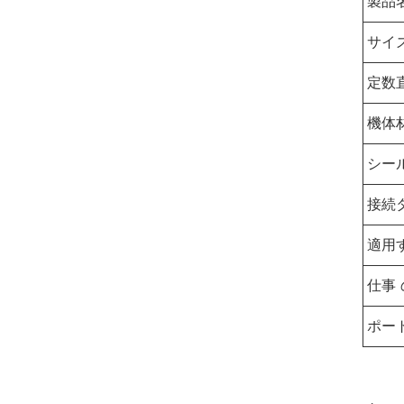
製品
サイ
定数
機体
シー
接続
適用
仕事 
ポー