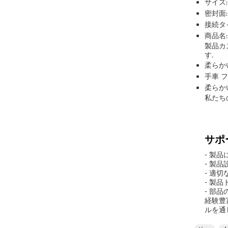
サイズ:
密封面
接続タ
商品名
製品カ
す.
柔らか
手車 
柔らか
私たちの
サポ
- 製
- 製
- 適
- 製
- 部
経験豊
ルを通