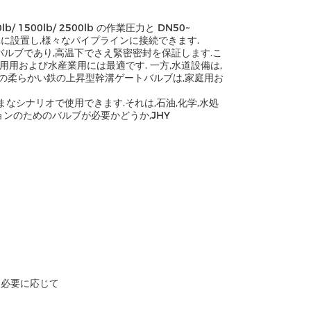
b/ 1500lb/ 2500lb の作業圧力と DN50~
簡単に設置し,様々なパイプラインに接続できます.
耐火ゲートバルブであり,高温下でさえ緊密密封を保証します.こ
用および水産業用には最適です. 一方,水道設備は,
性の柔らかい鉄の上昇型幹溝ゲートバルブは,家庭用お
,さまざまなシナリオで使用できます.それは,石油,化学,水処
ンのためのバルブが必要かどうか,JHY
は必要に応じて