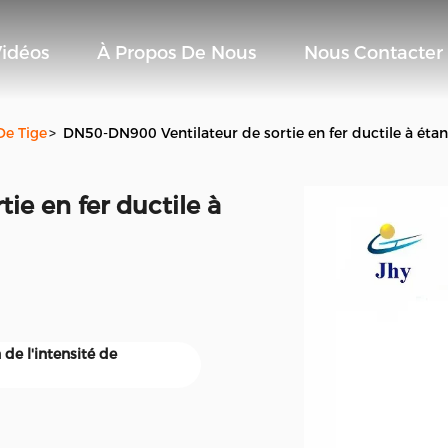
idéos
À Propos De Nous
Nous Contacter
De Tige
>
DN50-DN900 Ventilateur de sortie en fer ductile à éta
ie en fer ductile à
 de l'intensité de