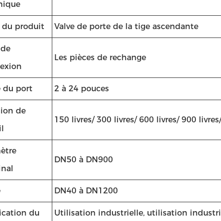
nique
du produit
Valve de porte de la tige ascendante
 de
Les pièces de rechange
exion
e du port
2 à 24 pouces
sion de
150 livres/ 300 livres/ 600 livres/ 900 livres
il
ètre
DN50 à DN900
nal
e
DN40 à DN1200
ication du
Utilisation industrielle, utilisation industr