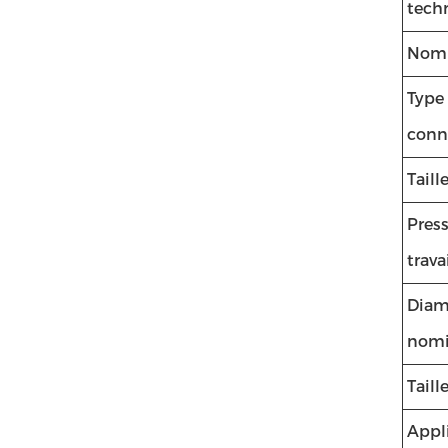
tech
Nom 
Type
conn
Taill
Pres
trava
Diam
nomi
Taill
Appl