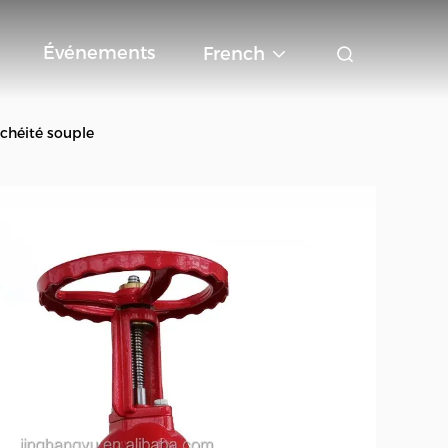
Événements
French
nchéité souple