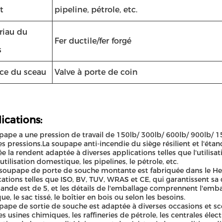
t
pipeline, pétrole, etc.
riau du
Fer ductile/fer forgé
s
ace du sceau
Valve à porte de coin
ications:
pape a une pression de travail de 150lb/ 300lb/ 600lb/ 900lb/ 1
es pressions.La soupape anti-incendie du siège résilient et l'ét
e la rendent adaptée à diverses applications telles que l'utilisatio
l'utilisation domestique, les pipelines, le pétrole, etc.
soupape de porte de souche montante est fabriquée dans le Heb
ications telles que ISO, BV, TUV, WRAS et CE, qui garantissent sa 
de est de 5, et les détails de l'emballage comprennent l'embal
ue, le sac tissé, le boîtier en bois ou selon les besoins.
pape de sortie de souche est adaptée à diverses occasions et sc
 les usines chimiques, les raffineries de pétrole, les centrales éle