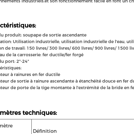
nnements industriels.et son fonctionnement facile en font un cho
ctéristiques:
 produit: soupape de sortie ascendante
tion: Utilisation industrielle, utilisation industrielle de l'eau, ut
n de travail: 150 livres/ 300 livres/ 600 livres/ 900 livres/ 1500 li
au de la carrosserie: fer ductile/fer forgé
du port: 2"-24"
éristiques:
ateur à rainures en fer ductile
ateur de sortie à rainure ascendante à étanchéité douce en fer d
ateur de porte de la tige montante à l'extrémité de la bride en fe
mètres techniques:
mètre
Définition