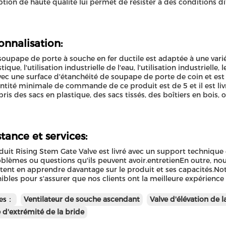
tion de haute qualité lui permet de résister à des conditions dif
onnalisation:
soupape de porte à souche en fer ductile est adaptée à une variét
que, l'utilisation industrielle de l'eau, l'utilisation industrielle, l
avec une surface d'étanchéité de soupape de porte de coin et est 
ntité minimale de commande de ce produit est de 5 et il est li
ris des sacs en plastique, des sacs tissés, des boîtiers en bois, o
stance et services:
duit Rising Stem Gate Valve est livré avec un support technique e
oblèmes ou questions qu'ils peuvent avoir.entretienEn outre, nou
tent en apprendre davantage sur le produit et ses capacités.Notr
ibles pour s'assurer que nos clients ont la meilleure expérience
tes：
Ventilateur de souche ascendant
Valve d'élévation de l
d'extrémité de la bride