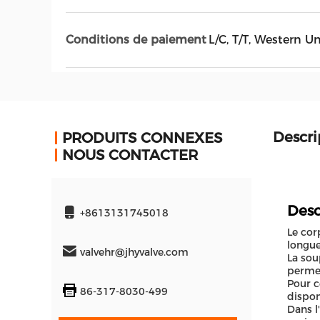
Conditions de paiement
L/C, T/T, Western U
Descri
PRODUITS CONNEXES
NOUS CONTACTER
Desc
+8613131745018
Le cor
longue
valvehr@jhyvalve.com
La sou
permet
Pour c
86-317-8030-499
disponi
Dans l