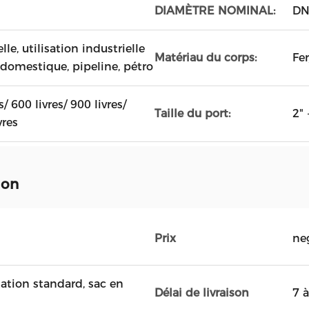
DIAMÈTRE NOMINAL:
DN
lle, utilisation industrielle
Matériau du corps:
Fe
n domestique, pipeline, pétro
s/ 600 livres/ 900 livres/
Taille du port:
2" 
vres
ion
Prix
ne
ation standard, sac en
Délai de livraison
7 à