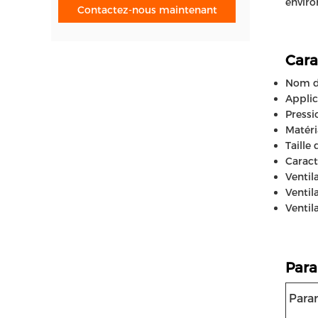
enviro
Contactez-nous maintenant
Cara
Nom du
Applica
Pressio
Matéri
Taille 
Caract
Ventil
Ventil
Ventil
Para
Para