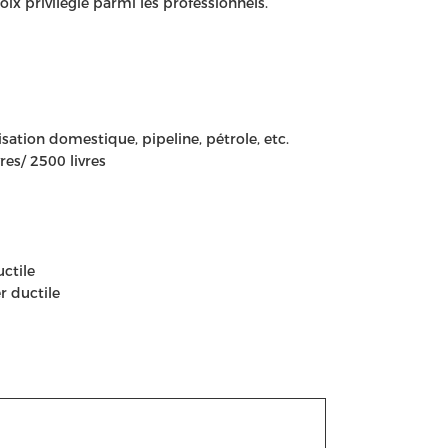
ix privilégié parmi les professionnels.
ilisation domestique, pipeline, pétrole, etc.
vres/ 2500 livres
uctile
r ductile