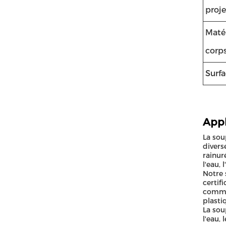
proje
Maté
corp
Surf
Appl
La sou
divers
rainuré
l'eau, 
Notre 
certif
comman
plastiq
La sou
l'eau,