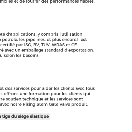
ficiles et de fournir des performances fiables.
é d'applications, y compris l'utilisation
e pétrole, les pipelines, et plus encore.Il est
certifié par ISO, BV, TUV, WRAS et CE.
vré avec un emballage standard d'exportation,
u selon les besoins.
t des services pour aider les clients avec tous
s offrons une formation pour les clients qui
e soutien technique et les services sont
 avec notre Rising Stem Gate Valve produit.
a tige du siège élastique