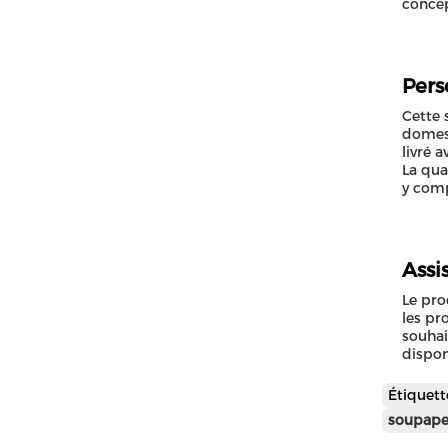
concep
Pers
Cette 
domesti
livré 
La qua
y comp
Assi
Le pro
les pr
souhai
dispon
Étiquet
soupape 