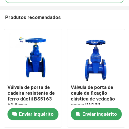
Produtos recomendados
Válvula de porta de
Válvula de porta de
Casa
cadeira resistente de
caule de fixação
ferro dúctil BS5163
elástica de vedação
F4 Awwa
macia DN100
Produtos
Enviar inquérito
Enviar inquérito
Vídeos