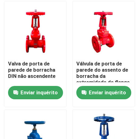
Sobre nós
Visita à Fábrica
Controle de qualidade
Valva de porta de
Válvula de porta de
parede de borracha
parede do assento de
DIN não ascendente
borracha da
Contate-nos
extremidade da flange
de ferro dúctil
Enviar inquérito
Enviar inquérito
Notícia
casos
Válvula de porta dos DI