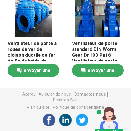
Soupape à vanne posée résiliente
Soupape à vanne en hausse de tige
Ventilateur de porte à
Ventilateur de porte
roues de ver de
standard DIN Worm
Soupape à vanne non en hausse de tige
cloison ductile de fer
Gear Dn100 Pn16
de fin de bride de
Ventilateur de porte
caoutchouc de siège
sur mesure
envoyer une
envoyer une
Soupape à vanne de serrure
demande
demande
Soupape à vanne électrique
Aperçu
Au sujet de nous
Contactez-nous
Desktop Site
Plan du site
Politique de confidentialité
soupape à vanne d'engrenage à vis sans fin
Soupape à vanne de tige d'extension