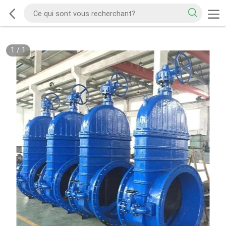
1
/
1