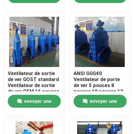
demande
demande
À propos de nous
Visite de l'usine
Contrôle de qualité
Ventilateur de sortie
ANSI GGG40
Nous contacter
de ver GOST standard
Ventilateur de porte
Ventilateur de sortie
de ver 5 pouces 8
de ver OEM 16 pouces
pouces 10 pouces 12
Nouvelles
pouces taille
envoyer une
envoyer une
Cas
demande
demande
Soupape à vanne de DI