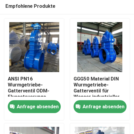
Empfohlene Produkte
ANSI PN16
GGG50 Material DIN
Wurmgetriebe-
Wurmgetriebe-
Gatterventil ODM-
Gatterventil für
Heim
Flusssteuerungs-
Wasser industrieller
Gatterventil
Verwendung
Anfrage absenden
Anfrage absenden
Produkte
Videos