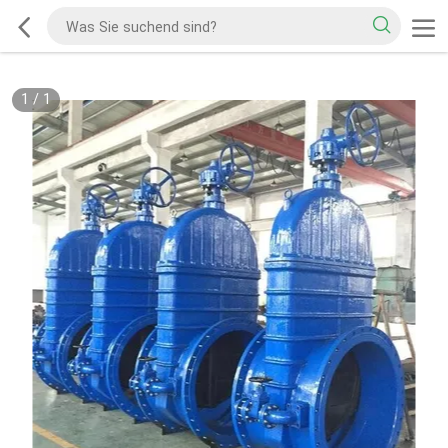
1
/
1