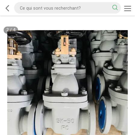
2
/
4