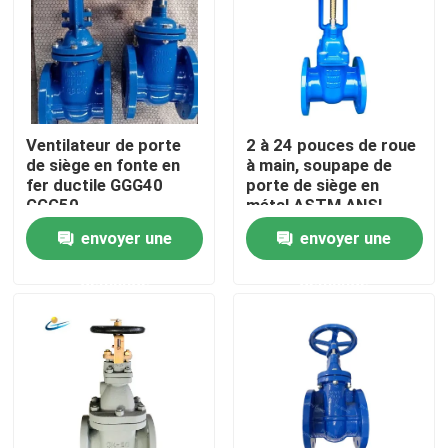
À propos de nous
Visite de l'usine
Ventilateur de porte
2 à 24 pouces de roue
de siège en fonte en
à main, soupape de
Contrôle de qualité
fer ductile GGG40
porte de siège en
GGG50
métal ASTM ANSI
Standard
envoyer une
envoyer une
Nous contacter
demande
demande
Nouvelles
Cas
Soupape à vanne de DI