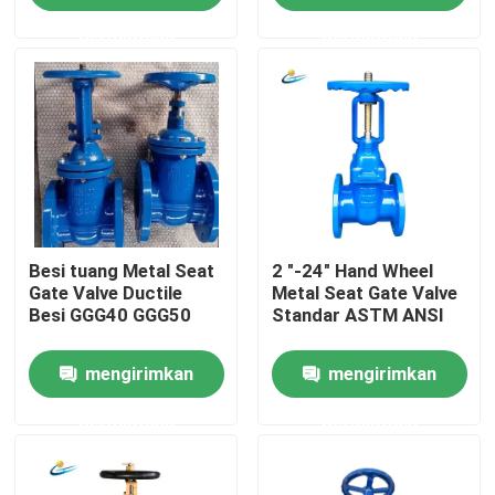
permintaan
permintaan
Tentang kami
Tur Pabrik
Kontrol kualitas
Besi tuang Metal Seat
2 "-24" Hand Wheel
Hubungi kami
Gate Valve Ductile
Metal Seat Gate Valve
Besi GGG40 GGG50
Standar ASTM ANSI
Berita
mengirimkan
mengirimkan
Kasus
permintaan
permintaan
Katup Gerbang DI