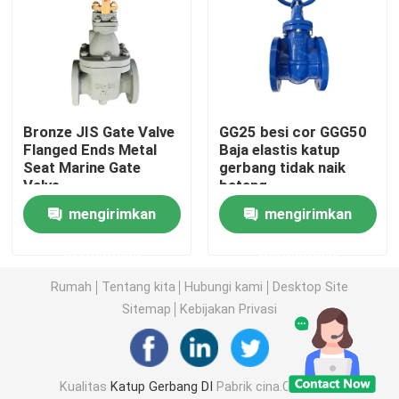
Katup Gerbang Duduk yang Tangguh
Katup Gerbang Batang Meningkat
Bronze JIS Gate Valve
GG25 besi cor GGG50
Flanged Ends Metal
Baja elastis katup
Katup Gerbang Batang Tidak Naik
Seat Marine Gate
gerbang tidak naik
Valve
batang
mengirimkan
mengirimkan
Katup Gerbang Kunci
permintaan
permintaan
Katup Gerbang Listrik
Rumah
Tentang kita
Hubungi kami
Desktop Site
Sitemap
Kebijakan Privasi
katup gerbang roda gigi cacing
Katup Gerbang Batang Ekstensi
Kualitas
Katup Gerbang DI
Pabrik cina.Copyright