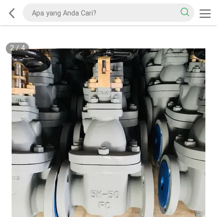
2
/
4