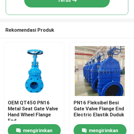
Terus
Rekomendasi Produk
Rumah
OEM QT450 PN16
PN16 Fleksibel Besi
Metal Seat Gate Valve
Gate Valve Flange End
Produk
Hand Wheel Flange
Electric Elastik Duduk
End
mengirimkan
mengirimkan
Video