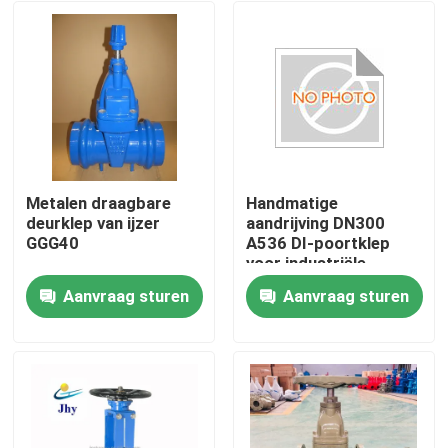
Metalen draagbare
Handmatige
deurklep van ijzer
aandrijving DN300
GGG40
A536 DI-poortklep
voor industriële
vloeistofregeling
Aanvraag sturen
Aanvraag sturen
Huis
Producten
Videos