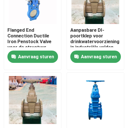
Over ons
Flanged End
Aanpasbare DI-
Fabrieksrondleiding
Connection Ductile
poortklep voor
Iron Penstock Valve
drinkwatervoorziening
voor de structuur
in industriële velden
Kwaliteitscontrole
Aanvraag sturen
Aanvraag sturen
Neem contact met ons op
Nieuws
Gevallen
Di-Poortklep