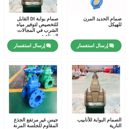
معلومات عنا
صمام الحديد المرن
صمام بوابة DI القابل
للهيكل
للتخصيص لتوفير مياه
الشرب في المجالات
جولة في المعمل
الصناعية
إرسال استفسار
إرسال استفسار
مراقبة الجودة
اتصل بنا
أخبار
حالات
الصمام البوابة للأنابيب
جيس غير مرتفع الجذع
النارية
المقاوم للجلسة المرنة
صمام بوابة DI