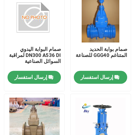
صمام بوابة الحديد
صمام البوابة اليدوي
المتناغم GGG40 للصناعة
DN300 A536 DI لمراقبة
السوائل الصناعية
إرسال استفسار
إرسال استفسار
مسكن
منتجات
أشرطة فيديو