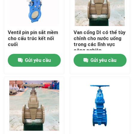
Về chúng tôi
Ventil pin pin sắt mềm
Van cổng DI có thể tùy
Tham quan nhà máy
cho cấu trúc kết nối
chỉnh cho nước uống
cuối
trong các lĩnh vực
công nghiệp
Kiểm soát chất lượng
Gửi yêu cầu
Gửi yêu cầu
Liên hệ chúng tôi
Tin tức
Các trường hợp
Van cổng DI