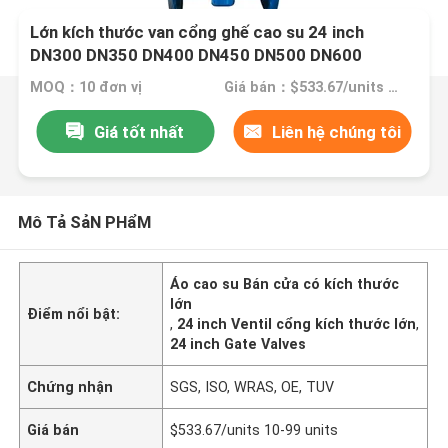
Lớn kích thước van cổng ghế cao su 24 inch
DN300 DN350 DN400 DN450 DN500 DN600
DN800 DN1000
MOQ：10 đơn vị
Giá bán：$533.67/units 10-99 units
Giá tốt nhất
Liên hệ chúng tôi
Mô Tả SảN PHẩM
Áo cao su Bán cửa có kích thước
lớn
Điểm nổi bật:
,
24 inch Ventil cổng kích thước lớn
,
24 inch Gate Valves
Chứng nhận
SGS, ISO, WRAS, OE, TUV
Giá bán
$533.67/units 10-99 units