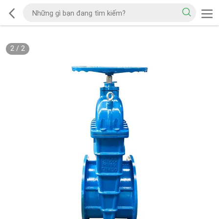
2
/
2