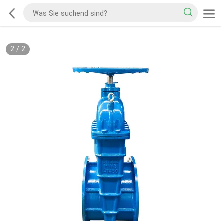
2
/
2