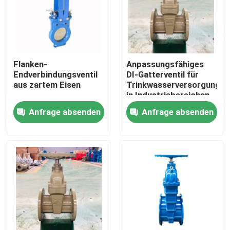
Über uns
Fabrik-Tour
Flanken-
Anpassungsfähiges
Endverbindungsventil
DI-Gatterventil für
aus zartem Eisen
Trinkwasserversorgung
Qualitätskontrolle
in Industriebereichen
Anfrage absenden
Anfrage absenden
Kontaktiere uns
Nachrichten
Fälle
DI Schieber