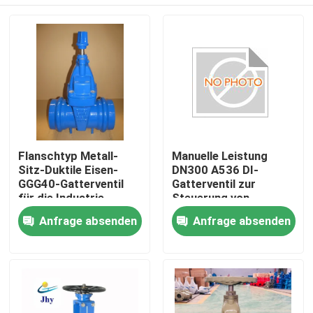
Flanschtyp Metall-
Manuelle Leistung
Sitz-Duktile Eisen-
DN300 A536 DI-
GGG40-Gatterventil
Gatterventil zur
für die Industrie
Steuerung von
industriellen
Heim
Anfrage absenden
Anfrage absenden
Flüssigkeiten
Produkte
Videos