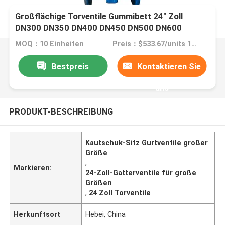
Großflächige Torventile Gummibett 24" Zoll
DN300 DN350 DN400 DN450 DN500 DN600
DN800 DN1000
MOQ：10 Einheiten
Preis：$533.67/units 10-99 units
Bestpreis
Kontaktieren Sie
uns
PRODUKT-BESCHREIBUNG
Kautschuk-Sitz Gurtventile großer
Größe
,
Markieren:
24-Zoll-Gatterventile für große
Größen
,
24 Zoll Torventile
Herkunftsort
Hebei, China