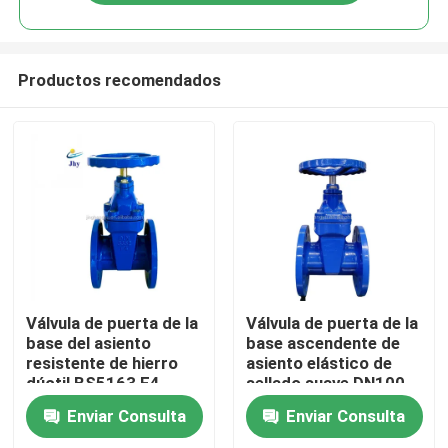
Productos recomendados
Hogar
Válvula de puerta de la
Válvula de puerta de la
base del asiento
base ascendente de
resistente de hierro
asiento elástico de
productos
dúctil BS5163 F4
sellado suave DN100
Awwa
Enviar Consulta
Enviar Consulta
Vídeos