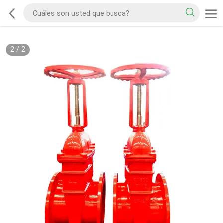
2
/
2