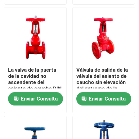
Sobre nosotros
Tour por la fábrica
Control de calidad
La valva de la puerta
Válvula de salida de la
de la cavidad no
válvula del asiento de
Contáctenos
ascendente del
caucho sin elevación
asiento de caucho DIN
del extremo de la
brida de hierro.
Noticias
Enviar Consulta
Enviar Consulta
Casos
Válvula de puerta de los DI