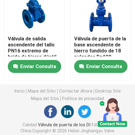
Válvula de puerta asentada resistente
Válvula de puerta de levantamiento del tronco
Válvula de salida
Válvula de puerta de la
ascendente del tallo
base ascendente de
PN16 extremo de
hierro fundido de 18
Válvula de puerta no de levantamiento del tronco
brida de hierro dúctil
pulgadas Dn400
del asiento resistente
Enviar Consulta
Enviar Consulta
Válvula de puerta de cerradura
Inicio
Mapa del Sitio
Contactar Ahora
Desktop Site
Válvula de puerta eléctrica
Mapa del Sitio
Política de privacidad
válvula de puerta del engranaje de gusano
Calidad
Válvula de puerta de los DI
Fábrica De
Válvula de puerta del tronco de la extensión
China.Copyright © 2026 Hebei Jinghangyu Valve