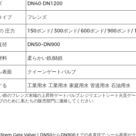
ズ
DN40-DN1200
タイプ
フレンズ
の 圧力
150ポンド/ 300ポンド/ 600ポンド/ 900ポンド/
直径
DN50~DN900
材料
柔らかい鉄/鋳鉄
ル表面
クイーンゲートバルブ
する
工業用水 工業用水 家庭用水 管道用水 石油用水
い鉄のフレンズ末端の上昇幹ゲートバルブ,レジリエントシート火災ゲー
ブのために,私たちの販売部門に連絡してください.
ng Stem Gate Valveは,DN50からDN900までの名直径で,シ