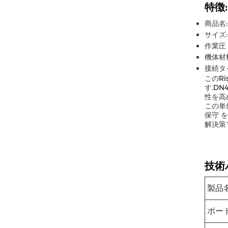
特徴:
商品名
サイズ:
作業圧 1
機体材
接続タ
このRi
す.D
性を高
この単
保守 
解決策
技術
製品
ポー