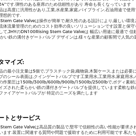
ら24"です.弾性のある座席のため信頼性があり 寿命も長くなっています
品は高度に汎用性があり,工業,水産業,家庭,パイプライン,石油用途で使
理想的です.
ng Stem Gate Valveは操作が簡単で,耐久性のある設計により,厳
流体流量管理のためのコスト効率の良いソリューションです設置と保守
て,JHYのDN100Rising Stem Gate Valveは 幅広い用途に
らかい鉄の溝付きゲートバルブ デザインは,様々な産業の顧客間で人気の
タマイズ:
品の最小注文量は5個で,プラスチック袋,織物袋,木製ケース,または必
ブのシール表面は,クインゲートバルブです工業用水,工業用水,家庭用水
作業圧は150lb/300lb/600lb/900lb/1500lb/2500lbで,
イズされた柔らかい鉄の溝付きゲートバルブを提供しています柔軟な鉄
ファイアゲートバルブが 特定のニーズを満たします
ートとサービス
ing Stem Gate Valveは高品質の製品で,堅牢で信頼性の高い性能
います.装置に関連する質問や問題で援助するために利用可能です.私た