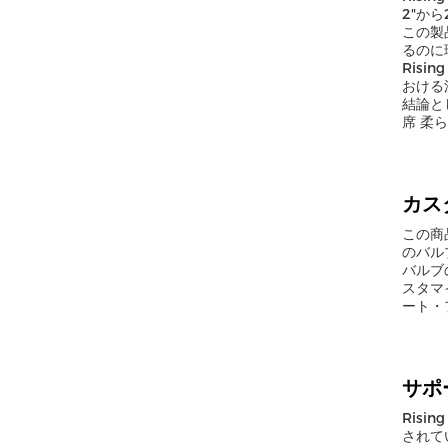
2"か
この製
るのに
Risi
おける
結論とし
席 柔
カス
この商
のバル
バルブの
スタマ
ート・
サポ
Ris
されて