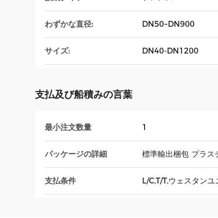
わずかな直径:
DN50~DN900
サイズ:
DN40-DN1200
支払及び船積みの言葉
最小注文数量
1
パッケージの詳細
標準輸出梱包 プラス
支払条件
L/C,T/T,ウェスタン