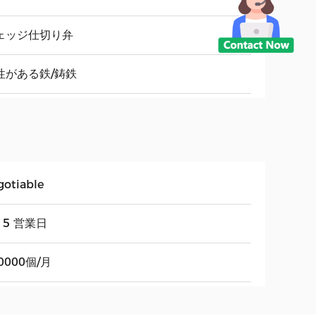
ェッジ仕切り弁
性がある鉄/鋳鉄
gotiable
15 営業日
0000個/月