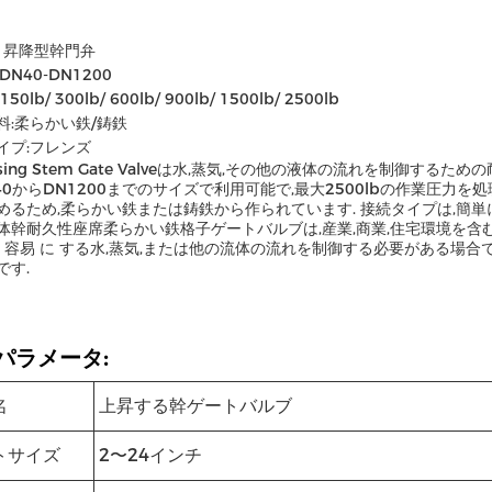
: 昇降型幹門弁
DN40-DN1200
50lb/ 300lb/ 600lb/ 900lb/ 1500lb/ 2500lb
料:柔らかい鉄/鋳鉄
イプ:フレンズ
sing Stem Gate Valveは水,蒸気,その他の液体の流れを制御す
N40からDN1200までのサイズで利用可能で,最大2500lbの作業圧力
めるため,柔らかい鉄または鋳鉄から作られています. 接続タイプは,簡
体幹耐久性座席柔らかい鉄格子ゲートバルブは,産業,商業,住宅環境を含む様
を 容易 に する水,蒸気,または他の流体の流れを制御する必要がある場
です.
パラメータ:
名
上昇する幹ゲートバルブ
トサイズ
2〜24インチ