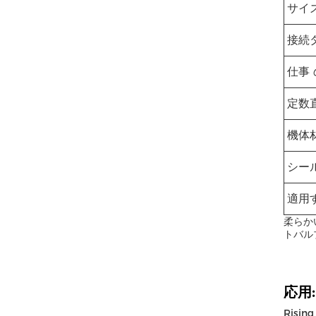
サイ
接続
仕事 
定数
機体
シー
適用
柔らか
トバル
応用:
Risi