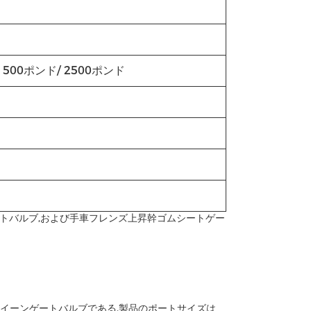
 1500ポンド/ 2500ポンド
トバルブ,および手車フレンズ上昇幹ゴムシートゲー
ール表面がクイーンゲートバルブである.製品のポートサイズは