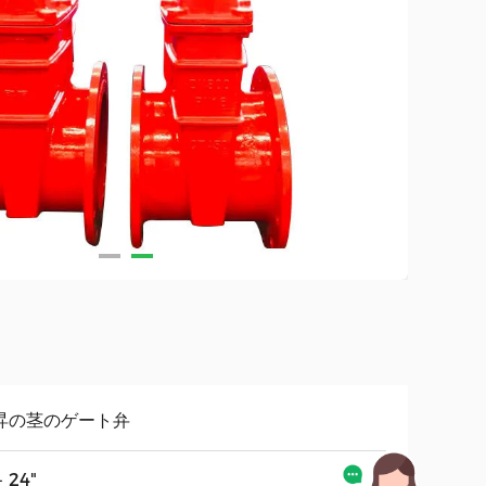
昇の茎のゲート弁
- 24"