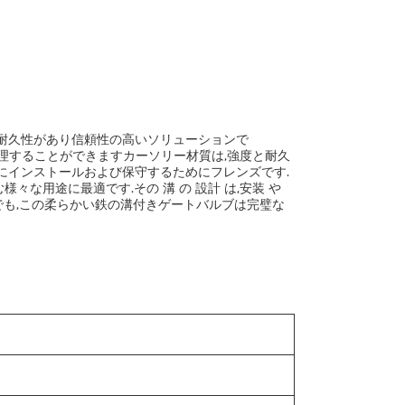
るための耐久性があり信頼性の高いソリューションで
を処理することができますカーソリー材質は,強度と耐久
単にインストールおよび保守するためにフレンズです.
々な用途に最適です.その 溝 の 設計 は,安装 や
合でも,この柔らかい鉄の溝付きゲートバルブは完璧な