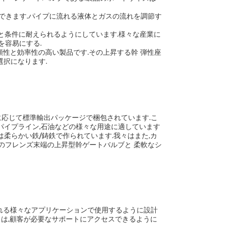
用できます.パイプに流れる液体とガスの流れを調節す
しい環境と条件に耐えられるようにしています.様々な産業に
を容易にする.
最適で 信頼性と効率性の高い製品です.その上昇する幹 弾性座
選択になります.
要に応じて標準輸出パッケージで梱包されています.こ
,パイプライン,石油などの様々な用途に適しています
ボディ素材は柔らかい鉄/鋳鉄で作られています.我々はまた,カ
のフレンズ末端の上昇型幹ゲートバルブと 柔軟なシ
が要求される様々なアプリケーションで使用するように設計
ちは,顧客が必要なサポートにアクセスできるように