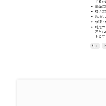
するた
製品に
技術文
現場サ
修理・
特定の
私たち
トとサ
札：