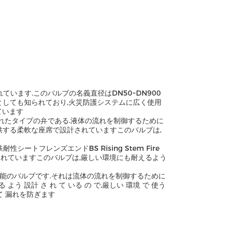
提供されています.このバルブの名義直径はDN50~DN900
としても知られており,火災防護システムに広く使用
ています
うに設計されたタイプの弁である.液体の流れを制御するために
供する柔軟な座席で設計されていますこのバルブは,
耐性シートフレンズエンドBS Rising Stem Fire
計されていますこのバルブは,厳しい環境にも耐えるよう
ている高性能のバルブです.それは流体の流れを制御するために
う 設計 さ れ て いる の で,厳しい 環境 で 使う
て 漏れを防ぎます