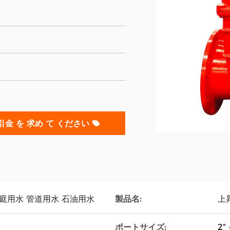
引金 を 求め て ください
庭用水 管道用水 石油用水
製品名:
上
ポートサイズ:
2" 