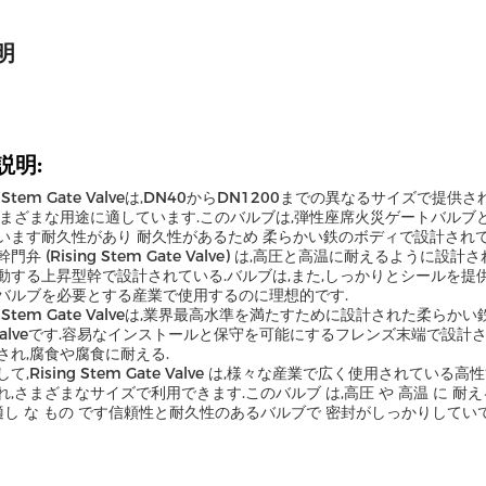
明
説明:
ng Stem Gate Valveは,DN40からDN1200までの異なるサイズで
さまざまな用途に適しています.このバルブは,弾性座席火災ゲートバルブ
います耐久性があり 耐久性があるため 柔らかい鉄のボディで設計され
門弁 (Rising Stem Gate Valve) は,高圧と高温に耐えるよ
動する上昇型幹で設計されている.バルブは,また,しっかりとシールを提
バルブを必要とする産業で使用するのに理想的です.
ng Stem Gate Valveは,業界最高水準を満たすために設計された柔らかい鉄
e Valveです.容易なインストールと保守を可能にするフレンズ末端で設
され,腐食や腐食に耐える.
て,Rising Stem Gate Valve は,様々な産業で広く使用され
,さまざまなサイズで利用できます.このバルブ は,高圧 や 高温 に 耐える よ
 適し な もの です信頼性と耐久性のあるバルブで 密封がしっかりしてい