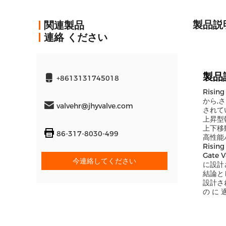
製品説
関連製品
連絡 ください
製品
+8613131745018
Risi
から,
valvehr@jhyvalve.com
されて
上昇型幹
上下移
86-317-8030-499
高性能
Risi
Gat
今連絡してください
に設計
結論とし
設計され
の に