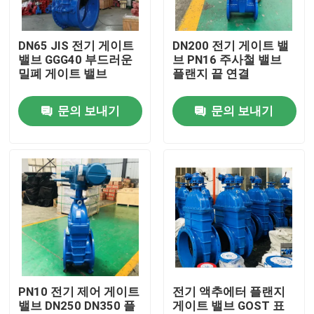
회사 소개
DN65 JIS 전기 게이트
DN200 전기 게이트 밸
밸브 GGG40 부드러운
브 PN16 주사철 밸브
밀폐 게이트 밸브
플랜지 끝 연결
공장 견학
문의 보내기
문의 보내기
품질 관리
문의하기
소식
케이스
PN10 전기 제어 게이트
전기 액추에터 플랜지
밸브 DN250 DN350 플
게이트 밸브 GOST 표
DI 문짝 밸브