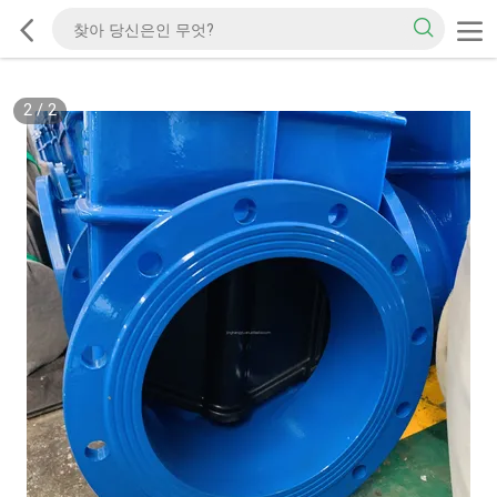
2
/
2