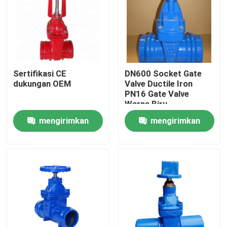
Tentang kami
Tur Pabrik
Sertifikasi CE
DN600 Socket Gate
dukungan OEM
Valve Ductile Iron
Kontrol kualitas
PN16 Gate Valve
Warna Biru
mengirimkan
mengirimkan
Hubungi kami
permintaan
permintaan
Berita
Kasus
Katup Gerbang DI