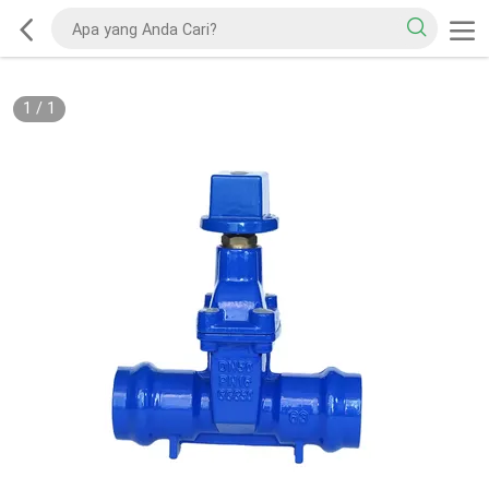
1
/
1