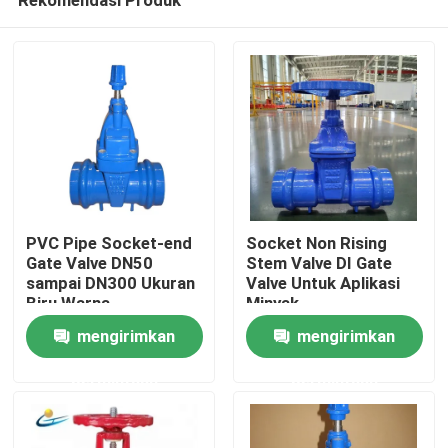
PVC Pipe Socket-end
Socket Non Rising
Gate Valve DN50
Stem Valve DI Gate
sampai DN300 Ukuran
Valve Untuk Aplikasi
Biru Warna
Minyak
Rumah
mengirimkan
mengirimkan
permintaan
permintaan
Produk
Video