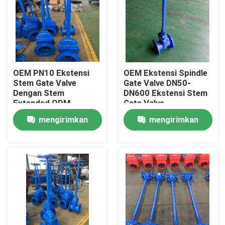
Tentang kami
Tur Pabrik
OEM PN10 Ekstensi
OEM Ekstensi Spindle
Stem Gate Valve
Gate Valve DN50-
Kontrol kualitas
Dengan Stem
DN600 Ekstensi Stem
Extended ODM
Gate Valve
mengirimkan
mengirimkan
Hubungi kami
permintaan
permintaan
Berita
Kasus
Katup Gerbang DI