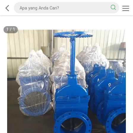
1
/
1