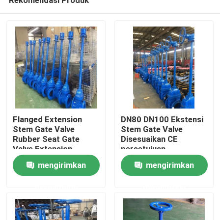
Flanged Extension
DN80 DN100 Ekstensi
Stem Gate Valve
Stem Gate Valve
Rubber Seat Gate
Disesuaikan CE
Valve Extension
persetujuan
Rumah
mengirimkan
mengirimkan
permintaan
permintaan
Produk
Video