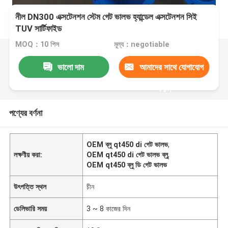
নীল DN300 এক্সটেনশন স্টেম গেট ভালভ হ্যান্ডেল এক্সটেনশন সিই
TUV সার্টিফাইড
MOQ：10 পিস
মূল্য：negotiable
ভালো দাম
আমাদের সাথে যোগাযোগ
করুন
পণ্যের বর্ণনা
OEM ব্লু qt450 di গেট ভালভ
,
লক্ষণীয় করা:
OEM qt450 di গেট ভালভ ব্লু
,
OEM qt450 ব্লু ডি গেট ভালভ
উৎপত্তি স্থল
চীন
ডেলিভারি সময়
3 ~ 8 কাজের দিন