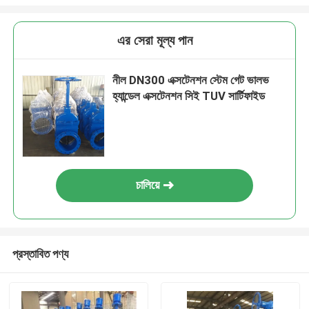
এর সেরা মূল্য পান
নীল DN300 এক্সটেনশন স্টেম গেট ভালভ
হ্যান্ডেল এক্সটেনশন সিই TUV সার্টিফাইড
চালিয়ে
প্রস্তাবিত পণ্য