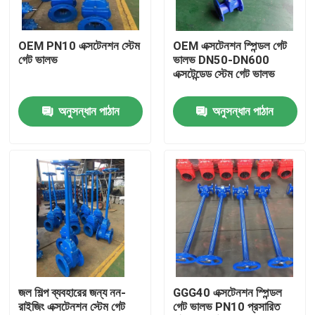
আমাদের সম্পর্কে
OEM PN10 এক্সটেনশন স্টেম
OEM এক্সটেনশন স্পিন্ডল গেট
গেট ভালভ
ভালভ DN50-DN600
এক্সটেন্ডেড স্টেম গেট ভালভ
কারখানা ভ্রমণ
অনুসন্ধান পাঠান
অনুসন্ধান পাঠান
মান নিয়ন্ত্রণ
যোগাযোগ করুন
খবর
মামলা
জল শিল্প ব্যবহারের জন্য নন-
GGG40 এক্সটেনশন স্পিন্ডল
রাইজিং এক্সটেনশন স্টেম গেট
গেট ভালভ PN10 প্রসারিত
ডিআই গেট ভালভ