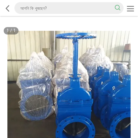
1
/
1