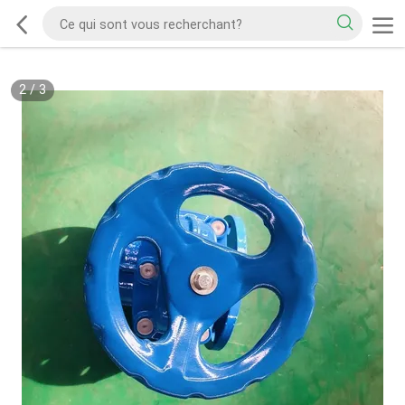
2
/
3