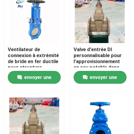
À propos de nous
Visite de l'usine
Ventilateur de
Valve d'entrée DI
Contrôle de qualité
connexion à extrémité
personnalisable pour
de bride en fer ductile
l'approvisionnement
pour structure
en eau potable dans
les domaines
Nous contacter
envoyer une
envoyer une
industriels
demande
demande
Nouvelles
Cas
Soupape à vanne de DI