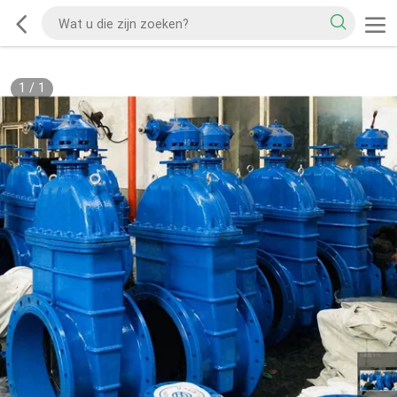
1
/
1