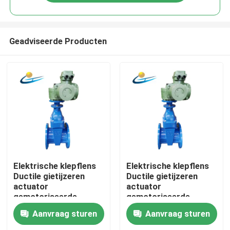
Geadviseerde Producten
Huis
Elektrische klepflens
Elektrische klepflens
Ductile gietijzeren
Ductile gietijzeren
actuator
actuator
Producten
gemotoriseerde
gemotoriseerde
poortklep
poortklep
Aanvraag sturen
Aanvraag sturen
Videos