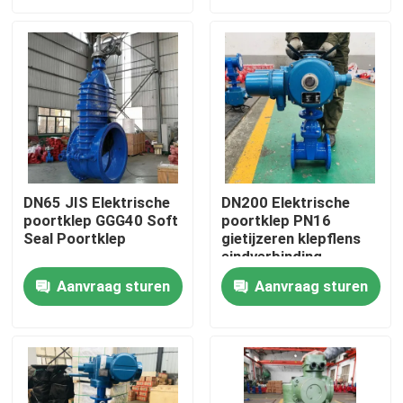
Over ons
Fabrieksrondleiding
Kwaliteitscontrole
DN65 JIS Elektrische
DN200 Elektrische
poortklep GGG40 Soft
poortklep PN16
Neem contact met ons op
Seal Poortklep
gietijzeren klepflens
eindverbinding
Nieuws
Aanvraag sturen
Aanvraag sturen
Gevallen
Di-Poortklep