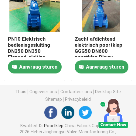
Veerkrachtige Gezette Poortklep
Het toenemen de Klep van de Stampoort
PN10 Elektrisch
Zacht afdichtend
bedieningssluiting
elektrisch poortklep
DN250 DN350
GGG50 DN600
Niet het Toenemen de Klep van de Stampoort
Flanged-sluiting
poortklep Blauw
Aanvraag sturen
Aanvraag sturen
Sluisdeurklep
Thuis
Ongeveer ons
Contacteer ons
Desktop Site
Elektrische Poortklep
Sitemap
Privacybeleid
de poortklep van het wormtoestel
Kwaliteit
Di-Poortklep
China Fabriek.Copyright ©
De Poortklep van de uitbreidingsstam
2026 Hebei Jinghangyu Valve Manufacturing Co.,