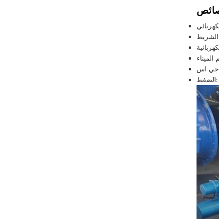
لكهربائي
 الشريط
كهربائية
P