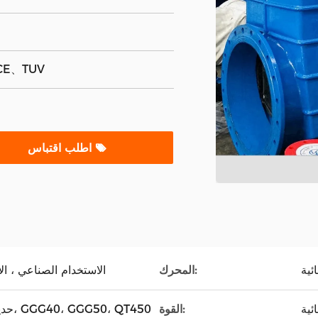
CE、TUV
اطلب اقتباس
ئية
المحرك:
الاستخدام الصناعي ، ال
ئية
القوة:
حديد الدكتايل، الحديد الزهر، GGG40، GGG50، QT450