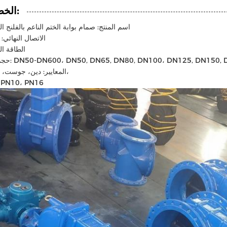
الخصائص:
اسم المنتج: صمام بوابة الختم الناعم بالفلنج ا
الاتصال النهائي:
الطاقة ال
DN50-DN600، DN50, DN65, DN80, DN100، DN125, DN150, DN200، ،
المعايير: دين، جوست، جي اس،
الضغط: N10، PN16