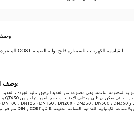
وصف 
المتحرك الكهربائي GOST القياسية الكهربائية للسيطرة فلنج بوابة الصمام
وصف المنتج:
بة المختومة الناعمة. وهي مصنوعة من الحديد الرقيق عالية الجودة ، الحديد المصبوب ،
GGG50 و QT450 
DN80 ، DN100 ، DN125 ، DN150 ، DN200 ، DN250 ، DN300 ، DN350 و DN400. تم تصميمه لدعم ضغط PN10 و 
متوافق مع معايير DIN و GOST و JIS.يستخدم على نطاق واسع في مختلف الصناعا