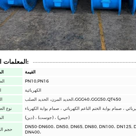
المعلمات التقنية:
القيمة
ال
PN10,PN16
ال
الكهربائية
ا
الحديد المرن، الحديد الصلب،GGG40،GGG50،QT450
ال
ربائي ، صمام بوابة الختم الناعم الكهربائي ، صمام بوابة الكهرباء
نوع الص
(دين) ، (جوست) ، (جيس)
الم
DN50-DN600، DN50, DN65, DN80, DN100، DN125, 
حجم الم
DN400،