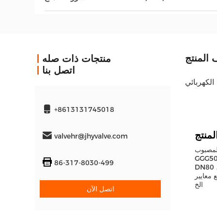
المنتج
منتجات ذات صله
اتصل بنا
+8613131745018
valvehr@jhyvalve.com
 GGG40 ،
المواد ، والتي يمكن أن تلبي مختلف الاحتياجات.حجم الممر يتراوح من DN50 إلى DN600، بما في ذلك DN50 ، DN65 ،
86-317-8030-499
PN16 ، وهو
ت مثل البترولالصناعة الكيميائية، الغذائية، الصناعة الخفيفة،
الخ
اتصل الآن