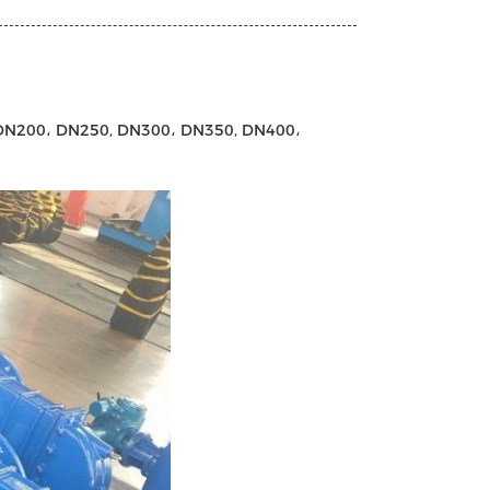
حجم الميناء: DN250, DN300، DN350, DN400