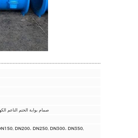
صمام بوابة الختم الناعم الكه
DN150, DN200، DN250, DN300، DN350,