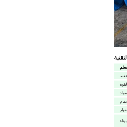
معلم
ضغط
لقوة
مواد
مام
عيار
يناء