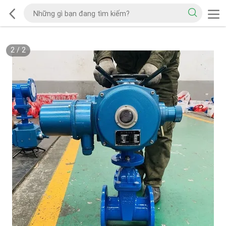
2
/
2