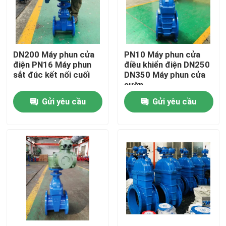
Về chúng tôi
DN200 Máy phun cửa
PN10 Máy phun cửa
Tham quan nhà máy
điện PN16 Máy phun
điều khiển điện DN250
sắt đúc kết nối cuối
DN350 Máy phun cửa
sườn
Kiểm soát chất lượng
Gửi yêu cầu
Gửi yêu cầu
Liên hệ chúng tôi
Tin tức
Các trường hợp
Van cổng DI