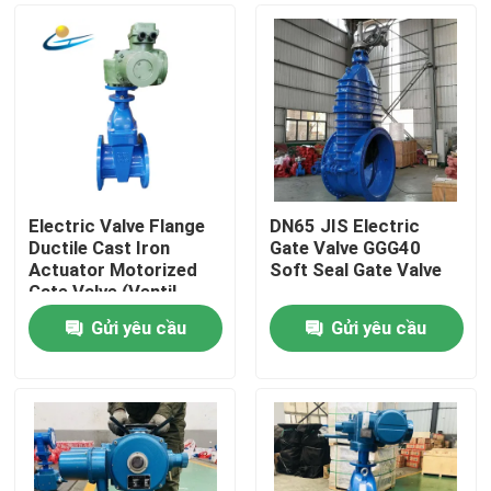
Electric Valve Flange
DN65 JIS Electric
Ductile Cast Iron
Gate Valve GGG40
Actuator Motorized
Soft Seal Gate Valve
Gate Valve (Ventil
cổng có động cơ)
Gửi yêu cầu
Gửi yêu cầu
Nhà
Các sản phẩm
Video