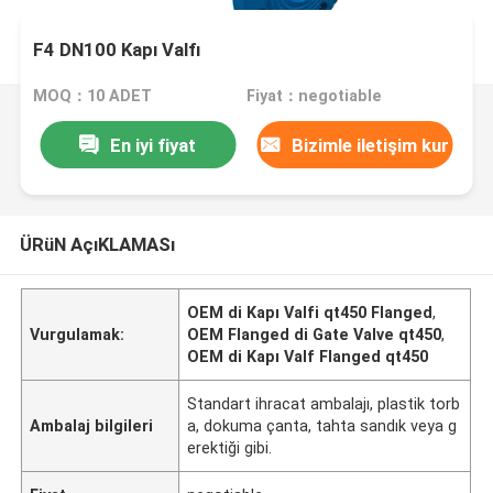
F4 DN100 Kapı Valfı
MOQ：10 ADET
Fiyat：negotiable
En iyi fiyat
Bizimle iletişim kur
ÜRüN AçıKLAMASı
OEM di Kapı Valfi qt450 Flanged
,
Vurgulamak:
OEM Flanged di Gate Valve qt450
,
OEM di Kapı Valf Flanged qt450
Standart ihracat ambalajı, plastik torb
Ambalaj bilgileri
a, dokuma çanta, tahta sandık veya g
erektiği gibi.