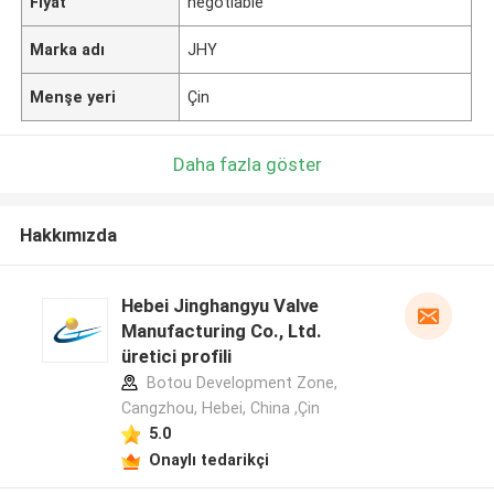
Fiyat
negotiable
Marka adı
JHY
Menşe yeri
Çin
Daha fazla göster
Hakkımızda
Hebei Jinghangyu Valve
Manufacturing Co., Ltd.
üretici profili
Botou Development Zone,
Cangzhou, Hebei, China ,Çin
5.0
Onaylı tedarikçi