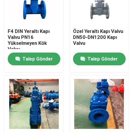
Hakkımızda
F4 DIN Yeraltı Kapı
Özel Yeraltı Kapı Valvu
Fabrika turu
Valvu PN16
DN50-DN1200 Kapı
Yükselmeyen Kök
Valvu
Valvu
Kalite kontrol
Talep Gönder
Talep Gönder
Bize Ulaşın
Haberler
Vakalar
DI Sürgülü Vana