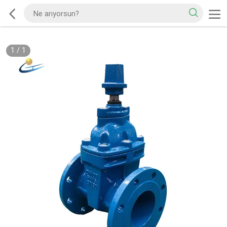
1
/
1