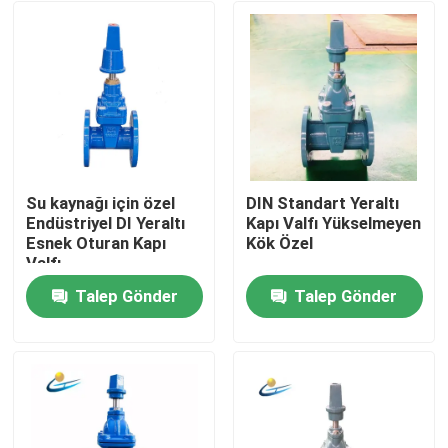
Su kaynağı için özel
DIN Standart Yeraltı
Endüstriyel DI Yeraltı
Kapı Valfı Yükselmeyen
Esnek Oturan Kapı
Kök Özel
Valfı
Talep Gönder
Talep Gönder
Ev
Ürün:% s
videolar