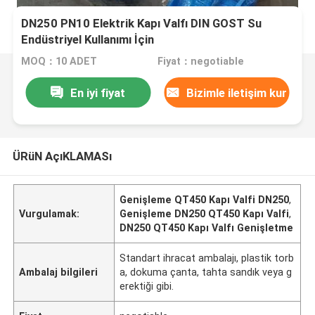
DN250 PN10 Elektrik Kapı Valfı DIN GOST Su
Endüstriyel Kullanımı İçin
MOQ：10 ADET
Fiyat：negotiable
En iyi fiyat
Bizimle iletişim kur
ÜRüN AçıKLAMASı
Genişleme QT450 Kapı Valfi DN250
,
Vurgulamak:
Genişleme DN250 QT450 Kapı Valfi
,
DN250 QT450 Kapı Valfı Genişletme
Standart ihracat ambalajı, plastik torb
Ambalaj bilgileri
a, dokuma çanta, tahta sandık veya g
erektiği gibi.