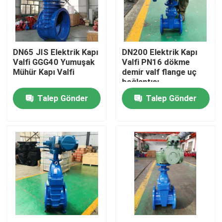
Hakkımızda
DN65 JIS Elektrik Kapı
DN200 Elektrik Kapı
Fabrika turu
Valfi GGG40 Yumuşak
Valfi PN16 dökme
Mühür Kapı Valfi
demir valf flange uç
bağlantısı
Kalite kontrol
Talep Gönder
Talep Gönder
Bize Ulaşın
Haberler
Vakalar
DI Sürgülü Vana