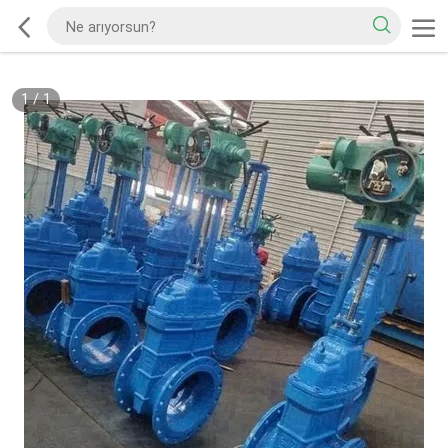
1
/
1