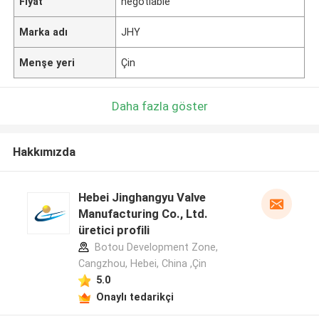
Fiyat
negotiable
Marka adı
JHY
Menşe yeri
Çin
Daha fazla göster
Hakkımızda
Hebei Jinghangyu Valve
Manufacturing Co., Ltd.
üretici profili
Botou Development Zone,
Cangzhou, Hebei, China ,Çin
5.0
Onaylı tedarikçi