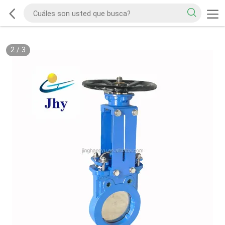
2
/
3