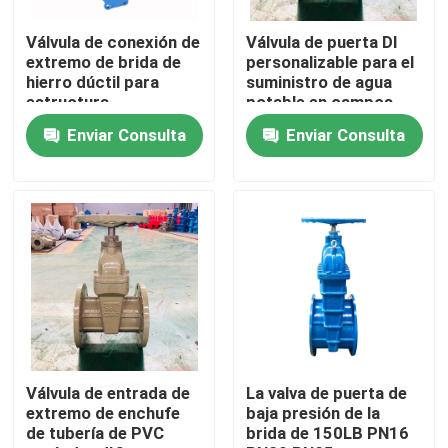
Válvula de conexión de
Válvula de puerta DI
Sobre nosotros
extremo de brida de
personalizable para el
hierro dúctil para
suministro de agua
estructura
potable en campos
Tour por la fábrica
industriales
Enviar Consulta
Enviar Consulta
Control de calidad
Contáctenos
Noticias
Casos
Válvula de entrada de
La valva de puerta de
extremo de enchufe
baja presión de la
de tubería de PVC
brida de 150LB PN16
Válvula de puerta de los DI