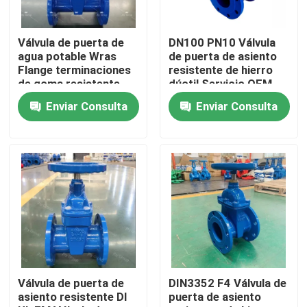
Sobre nosotros
Válvula de puerta de
DN100 PN10 Válvula
agua potable Wras
de puerta de asiento
Flange terminaciones
resistente de hierro
Tour por la fábrica
de goma resistente
dúctil Servicio OEM
Válvula de puerta de
Enviar Consulta
Enviar Consulta
asiento
Control de calidad
Contáctenos
Noticias
Casos
Válvula de puerta de
DIN3352 F4 Válvula de
asiento resistente DI
puerta de asiento
Válvula de puerta de los DI