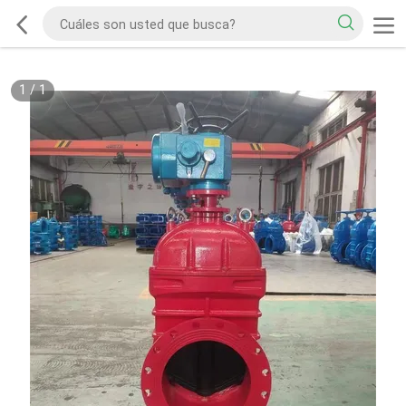
1
/
1