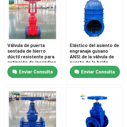
Válvula de puerta
Elástico del asiento de
sentada de hierro
engranaje gusano
dúctil resistente para
ANSI de la válvula de
extinción de incendios
puerta de la brida
QT450 PN16
conectado gran
Enviar Consulta
Enviar Consulta
diámetro
Hogar
productos
Vídeos