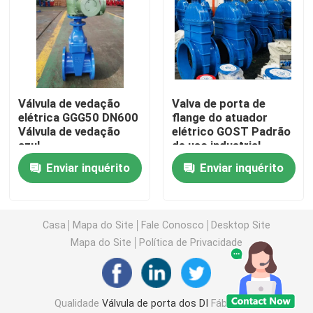
Válvula de porta assentada resiliente
Válvula de porta de aumentação da haste
Válvula de vedação
Valva de porta de
elétrica GGG50 DN600
flange do atuador
Válvula de porta não de aumentação da haste
Válvula de vedação
elétrico GOST Padrão
azul
de uso industrial
Enviar inquérito
Enviar inquérito
Válvula de porta do fechamento
Válvula de porta elétrica
Casa
Mapa do Site
Fale Conosco
Desktop Site
Mapa do Site
Política de Privacidade
válvula de porta da engrenagem de sem-fim
Válvula de porta da haste da extensão
Qualidade
Válvula de porta dos DI
Fábrica da