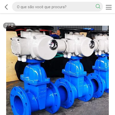
2
/
2