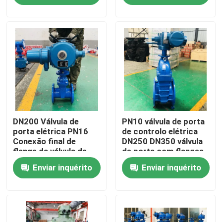
Sobre nós
Visita à Fábrica
Controle de qualidade
DN200 Válvula de
PN10 válvula de porta
Contate-nos
porta elétrica PN16
de controlo elétrica
Conexão final de
DN250 DN350 válvula
flange da válvula de
de porta com flanges
Notícia
ferro fundido
Enviar inquérito
Enviar inquérito
casos
Válvula de porta dos DI