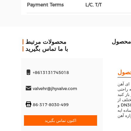
Payment Terms
L/C, T/T
محصول
محصولات مرتبط
با ما تماس بگیرید
+8613131745018
تانداردها از جمله BS ، DIN ، GOST ، ANSI و JIS
valvehr@jhyvalve.com
ه راحتی
DN50 ، DN65 ، DN80 ، DN100
86-317-8030-499
و DN300 در دسترس است ، این دریچه به اندازه کافی انعطاف پذیر است تا بتواند کاربردهای مختلفی را اداره کند.و با يه اتصال آخر، نصب
اده ایه
اکنون تماس بگیرید