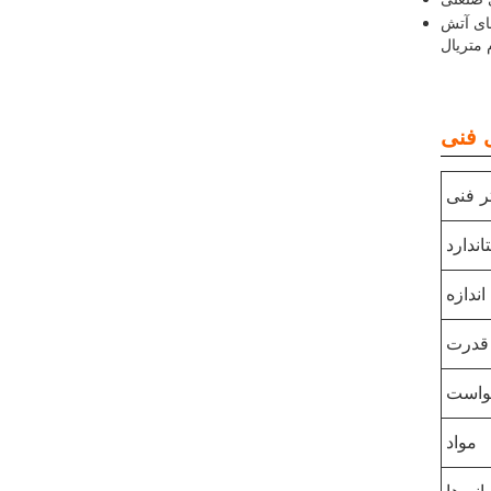
های آتش
تر فنی
اندارد
اندازه
قدرت
واست
مواد