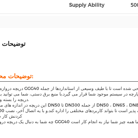
Supply Ability
50
توضیحات 
توضیحات محصول:
دریچه دروازه ای آهن GGG40 با صندلی فلزی طراحی شده است تا با طیف وسیعی از اس
رچه در سیستم موجود شما قرار می گیرد.با منبع برق دستی، شما می توانید ب
دریچه را بسته و باز کنید.
این دریچه در اندازه های مختلف از DN50 تا DN300 از جمله  ، DN125 ، DN150 ، DN200 ، DN250
کردنش کار س