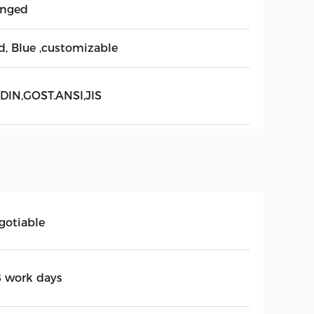
anged
d, Blue ,customizable
,DIN,GOST.ANSI,JIS
gotiable
8 work days