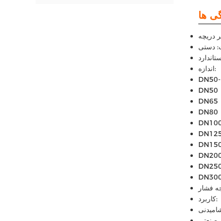
: دستی
اندازه:
DN50
DN50
DN65
DN80
DN10
DN12
DN15
DN20
DN25
DN30
کاربرد:
امیدنی
 صنعتی