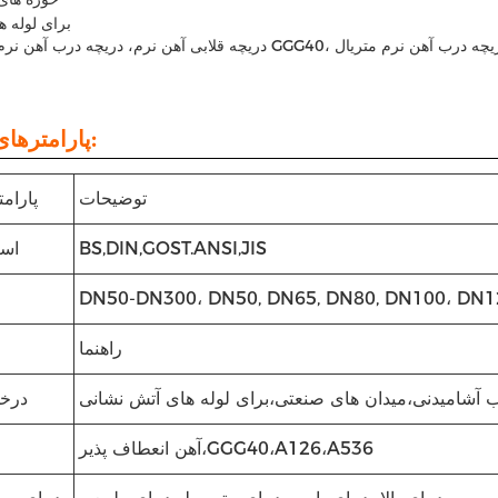
برای لوله 
پارامترهای فنی:
توضیحات
پارام
BS,DIN,GOST.ANSI,JIS
است
DN50-DN300، DN50, DN65, DN80, DN100، DN1
راهنما
ب آشامیدنی،میدان های صنعتی،برای لوله های آتش نشانی
درخ
آهن انعطاف پذیر،GGG40،A126،A536