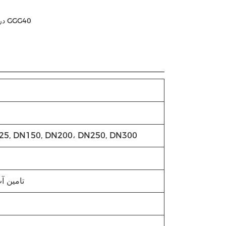
دریچه قلابی آهن نرم، دریچه درب آهن نرم متریال GGG40، دریچه درب آهن نرم متریال GGG40
25, DN150, DN200، DN250, DN300
تامین آ