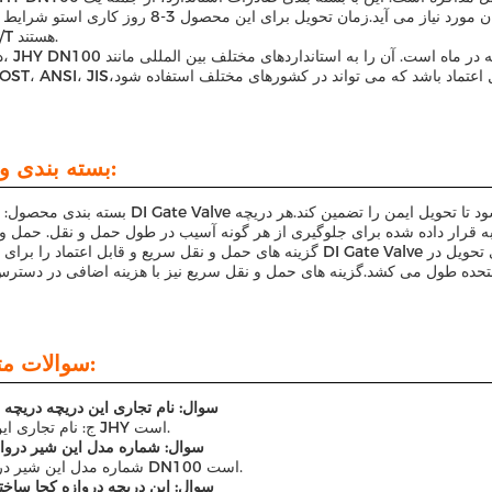
کیسه پلاستیکی، کیسه بافته شده، کیس چوبی یا به عنوان مورد نیاز می آید.زمان تحویل برای این محصول
L/C و T/T هستند.
در نهایت
بسته بندی و حمل:
بسته بندی محصول: محصول DI Gate Valve به دقت در یک جعبه کارتونی محکم بسته بندی می شود ت
ه قرار داده شده برای جلوگیری از هر گونه آسیب در طول حمل و نقل. حمل و 
گزینه های حمل و نقل سریع و قابل اعتماد را برای محصول DI Gate Valve ارائه می دهیم. حمل و نقل استاندارد 3-5 روز ک
سوالات متداول:
سوال: نام تجاری این دریچه دریچه
ج: نام تجاری این دریچه JHY است.
سوال: شماره مدل این شیر درواز
A: شماره مدل این شیر دروازه DN100 است.
سوال: این دریچه دروازه کجا ساخ