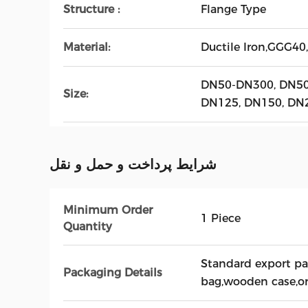
Structure :
Flange Type
Material:
Ductile Iron,GGG4
DN50-DN300, DN50
Size:
DN125, DN150, DN2
شرایط پرداخت و حمل و نقل
Minimum Order
1 Piece
Quantity
Standard export pa
Packaging Details
bag,wooden case,or 