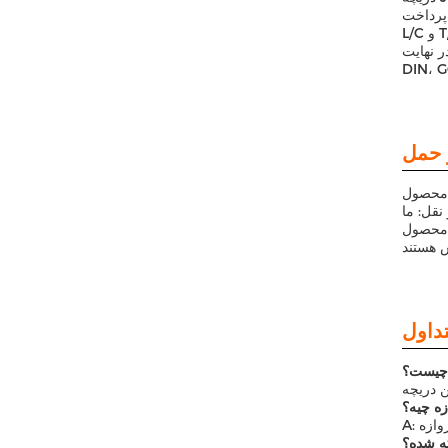
 3-8 روز کاری استو شرايط پرداخت
، JHY DN100 دریچه دریچه دارای ظرفیت عرضه 5000 قطعه در ماه است. آن را به استانداردهای مختلف بین المللی مانند BS،
ا تحویل ایمن را تضمین کند.هر دریچه
نقل: ما
اری برای تحویل در
 چیست؟
ه چیه؟
ته شده؟