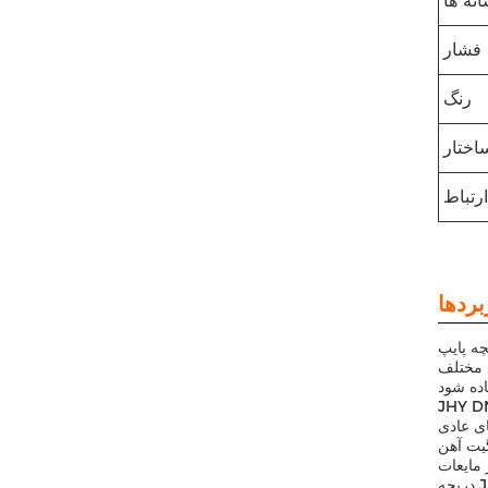
نه ها
فشار
رنگ
اختار
ارتباط
ست. این یک محصول قابل اعتماد است که می تواند
ع مختلف
کار است. آن را طراحی شده است برای تحمل محدوده های مختلف دمای، از
ن استاک آهن گندم است.آن را ایده آل برای استفاده در
دریچه JHY DN100 دارای حداقل مقدار سفارش 1 قطعه است و قیمت قابل مذاکره است. این با بسته بندی صادرات استاندارد، از جمله یک