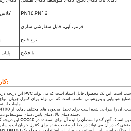
دمای بالا، دمای پایین، دمای متوسط، دمای طبیعی
دمای رسا
PN10,PN16
کلاس 
قرمز، آبی، قابل سفارشی سازی
نوع فلنج
س
با فلانج
پایان 
کاربردها:
این دریچه دریچه پایپ PVC برای استفاده در سیستم های آب رسانی و فاضلاب مناسب ا
ر صنایع شیمیایی و پتروشیمی مناسب است که می تواند برای کنترل جریان انوا
مایعات استفاده شود.
JHY DN100 دریچه دریچه یک دریچه دستی است که آسان برای 
جمله دمای بالا، دمای پایین، دمای متوسط،و دمای عادی.
این دریچه گیت آهن GGG40 با صندلی فلزی مناسب برای استفاده به عنوان دریچه پ