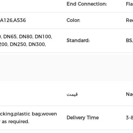
End Connection:
Fl
0,A126,A536
Color:
Re
, DN65, DN80, DN100,
Standard:
BS
00, DN250, DN300,
Na
قیمت
cking,plastic bag,woven
Delivery Time
3-
as required.