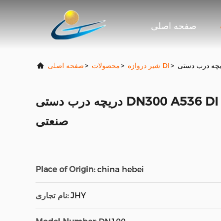
صفحه اصلی
>
شیر دروازه DI
>
محصولات
>
صفحه اصلی
دریچه درب دستی DN300 A536 DI برای کنترل مایعات
صنعتی
Place of Origin:
china hebei
JHY
نام تجاری: