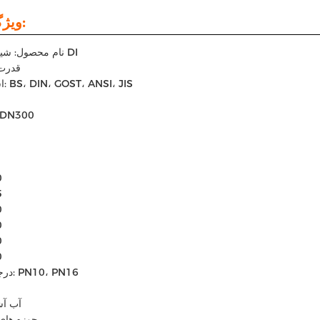
ویژگی ها:
نام محصول: شیر دریچه DI
قدرت
استاندارد: BS، DIN، GOST، ANSI، JIS
-DN300
0
5
0
0
0
0
درجه فشار: PN10، PN16
آب آش
حوزه های