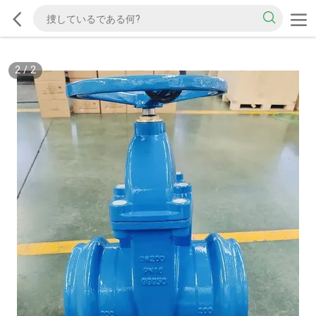
2
/
2