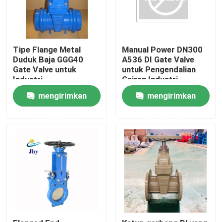
Tipe Flange Metal
Manual Power DN300
Duduk Baja GGG40
A536 DI Gate Valve
Gate Valve untuk
untuk Pengendalian
Industri
Cairan Industri
mengirimkan
mengirimkan
permintaan
permintaan
Rumah
Produk
Video