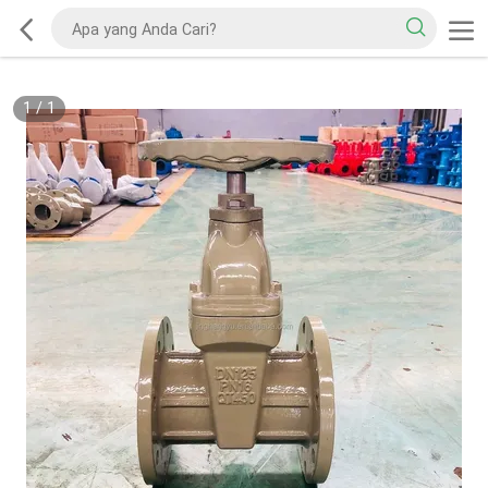
1
/
1