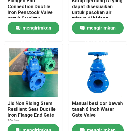
Flanged End
Katup gerbang DI yang
Connection Ductile
dapat disesuaikan
Iron Penstock Valve
untuk pasokan air
Tentang kami
untuk Struktur
minum di bidang
industri
mengirimkan
mengirimkan
Tur Pabrik
permintaan
permintaan
Kontrol kualitas
Hubungi kami
Berita
Jis Non Rising Stem
Manual besi cor bawah
Resilient Seat Ductile
tanah 6 Inch Water
Kasus
Iron Flange End Gate
Gate Valve
Valve
Katup Gerbang DI
mengirimkan
mengirimkan