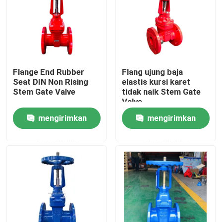
Tentang kami
Tur Pabrik
Flange End Rubber
Flang ujung baja
Seat DIN Non Rising
elastis kursi karet
Kontrol kualitas
Stem Gate Valve
tidak naik Stem Gate
Valve
mengirimkan
mengirimkan
Hubungi kami
permintaan
permintaan
Berita
Kasus
Katup Gerbang DI