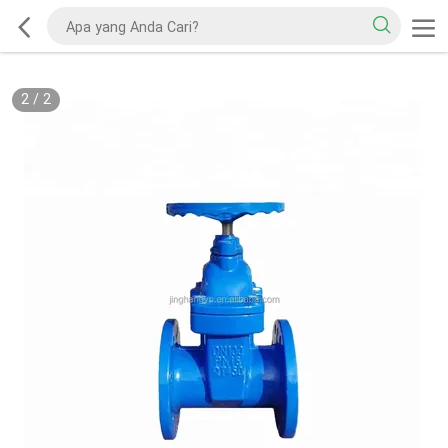
2
/
2