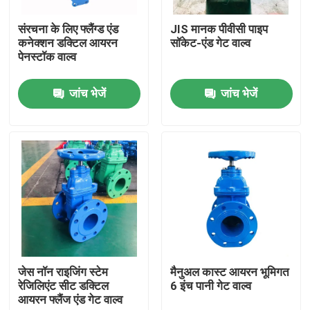
संरचना के लिए फ्लैंग्ड एंड
JIS मानक पीवीसी पाइप
हमारे बारे में
कनेक्शन डक्टिल आयरन
सॉकेट-एंड गेट वाल्व
पेनस्टॉक वाल्व
कारखाना भ्रमण
जांच भेजें
जांच भेजें
गुणवत्ता नियंत्रण
संपर्क करें
समाचार
मामलों
जेस नॉन राइजिंग स्टेम
मैनुअल कास्ट आयरन भूमिगत
रेजिलिएंट सीट डक्टिल
6 इंच पानी गेट वाल्व
आयरन फ्लैंज एंड गेट वाल्व
डीआई गेट वाल्व