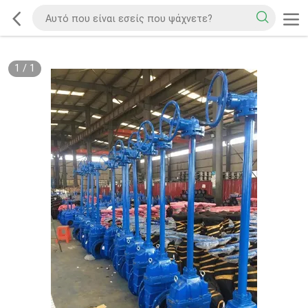
1
/
1