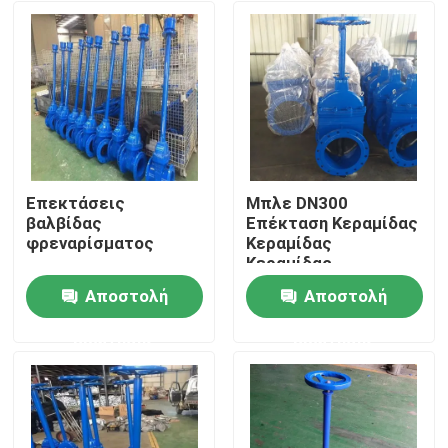
Επεκτάσεις
Μπλε DN300
βαλβίδας
Επέκταση Κεραμίδας
φρεναρίσματος
Κεραμίδας
Κεραμίδας
Επέκτασης CE TUV
Αποστολή
Αποστολή
Πιστοποιημένο
Σπίτι
ερώτησης
ερώτησης
Προϊόντα
Βίντεο