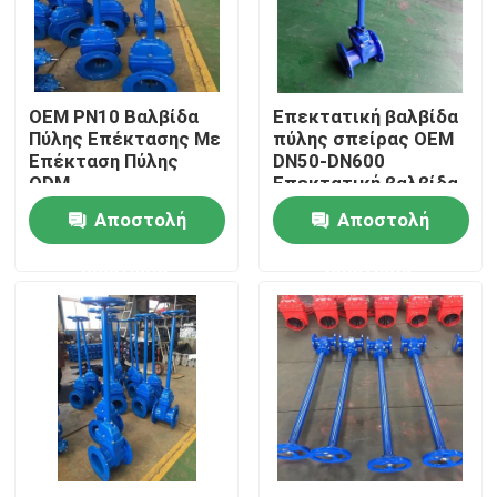
Σχετικά με εμάς
OEM PN10 Βαλβίδα
Επεκτατική βαλβίδα
Ξενάγηση στο εργοστάσιο
Πύλης Επέκτασης Με
πύλης σπείρας OEM
Επέκταση Πύλης
DN50-DN600
ODM
Επεκτατική βαλβίδα
Ελεγχος ποιότητας
πύλης στέλεχος
Αποστολή
Αποστολή
ερώτησης
ερώτησης
Επικοινωνήστε μαζί μας
Νέα
Υποθέσεις
Βαλβίδα πυλών Di