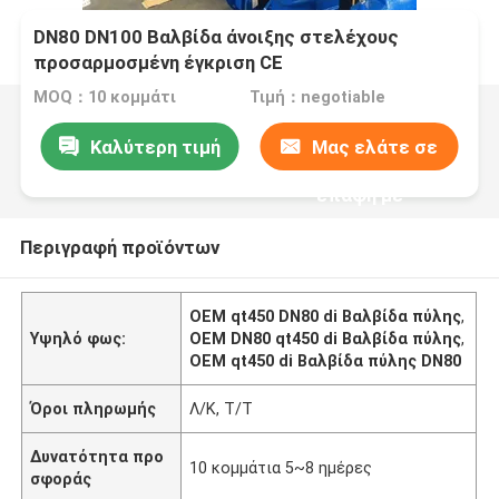
DN80 DN100 Βαλβίδα άνοιξης στελέχους
προσαρμοσμένη έγκριση CE
MOQ：10 κομμάτι
Τιμή：negotiable
Καλύτερη τιμή
Μας ελάτε σε
επαφή με
Περιγραφή προϊόντων
OEM qt450 DN80 di Βαλβίδα πύλης
,
Υψηλό φως:
OEM DN80 qt450 di Βαλβίδα πύλης
,
OEM qt450 di Βαλβίδα πύλης DN80
Όροι πληρωμής
Λ/Κ, Τ/Τ
Δυνατότητα προ
10 κομμάτια 5~8 ημέρες
σφοράς