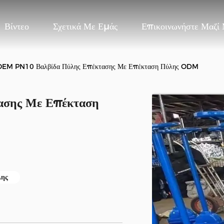
Βίντεο
Σχετικά Με Εμάς
Επικοινωνήστε Μαζί
OEM PN10 Βαλβίδα Πύλης Επέκτασης Με Επέκταση Πύλης ODM
ασης Με Επέκταση
λης