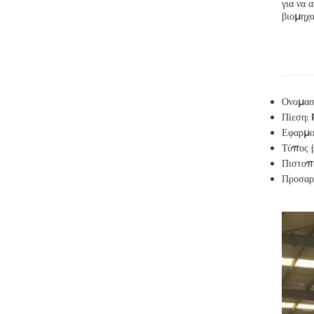
για να 
βιομηχα
Ονομασί
Πίεση:
Εφαρμογ
Τύπος β
Πιστοπ
Προσαρ