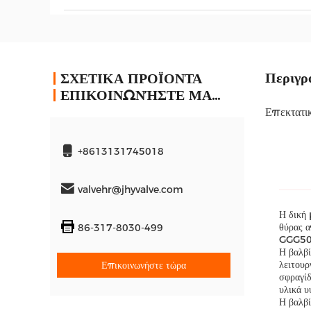
Περιγρ
ΣΧΕΤΙΚΑ ΠΡΟΪΟΝΤΑ
ΕΠΙΚΟΙΝΩΝΉΣΤΕ ΜΑΖΊ ΜΑΣ
Επεκτατι
+8613131745018
valvehr@jhyvalve.com
Η δική 
θύρας 
86-317-8030-499
GGG50,
Η βαλβί
λειτουρ
Επικοινωνήστε τώρα
σφραγίδ
υλικά υ
Η βαλβί