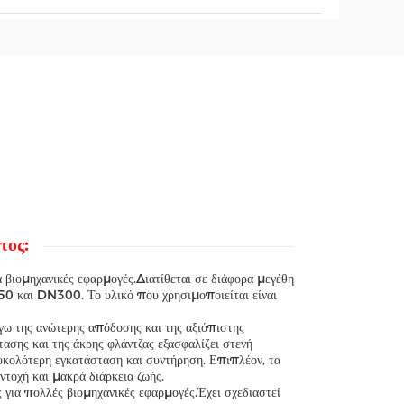
τος:
α βιομηχανικές εφαρμογές.Διατίθεται σε διάφορα μεγέθη
αι DN300. Το υλικό που χρησιμοποιείται είναι
όγω της ανώτερης απόδοσης και της αξιόπιστης
ασης και της άκρης φλάντζας εξασφαλίζει στενή
υκολότερη εγκατάσταση και συντήρηση. Επιπλέον, τα
τοχή και μακρά διάρκεια ζωής.
ς για πολλές βιομηχανικές εφαρμογές.Έχει σχεδιαστεί