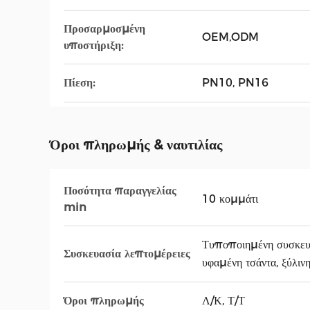
Προσαρμοσμένη
OEM,ODM
υποστήριξη:
Πίεση:
PN10, PN16
Όροι πληρωμής & ναυτιλίας
Ποσότητα παραγγελίας
10 κομμάτι
min
Τυποποιημένη συσκευα
Συσκευασία λεπτομέρειες
υφαμένη τσάντα, ξύλιν
Όροι πληρωμής
Λ/Κ, Τ/Τ