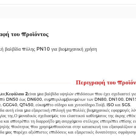
αφή του προϊόντος
κή βαλβίδα πύλης PN10 για βιομηχανική χρήση
Περιγραφή του προϊόν
μας
Κεφάλαιο 2
είναι μια βαλβίδα υψηλών επιδόσεων που έχει σχεδιαστεί γι
από DN50 έως DN600, συμπεριλαμβανομένων των DN80, DN100, DN150 κ
 GGG40, QT450, εύκαμπτο σίδηρο και χυτοσίδηρο.Τούβ, ISO και SGS.
δα αυτή είναι μια εξαιρετική επιλογή για πολλές βιομηχανικές εφαρμογές λ
γίας της.Ο μοναδικός σχεδιασμός του ελαστικού καθίσματος της άκρης επέκτ
α και αποτρέπει τη διαρροήΤο μη ανερχόμενο στέλεχος επιτρέπει επίσης ε
ψηλής ποιότητας που χρησιμοποιούνται στην κατασκευή του εξασφαλίζουν αν
δα μας παρέχει αξιόπιστες επιδόσεις και εξαιρετικές δυνατότητες σφράγιση