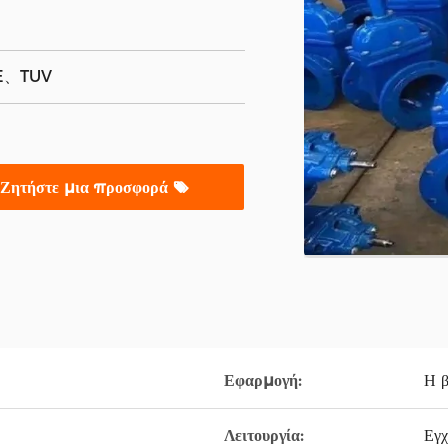
E、TUV
Ζητήστε μια προσφορά
Εφαρμογή:
Η β
Λειτουργία:
Εγχ