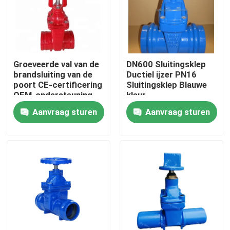
Over ons
Fabrieksrondleiding
Groeveerde val van de
DN600 Sluitingsklep
brandsluiting van de
Ductiel ijzer PN16
poort CE-certificering
Sluitingsklep Blauwe
Kwaliteitscontrole
OEM-ondersteuning
kleur
Aanvraag sturen
Aanvraag sturen
Neem contact met ons op
Nieuws
Gevallen
Di-Poortklep