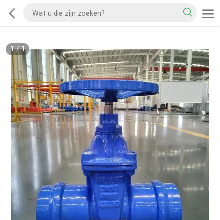
1
/
1